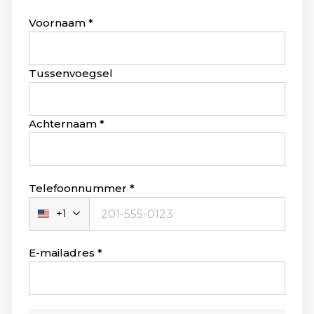
Leave
Voornaam
this
field
blank
Tussenvoegsel
Achternaam
Telefoonnummer
+1
Verenigde
Staten
+1
E-mailadres