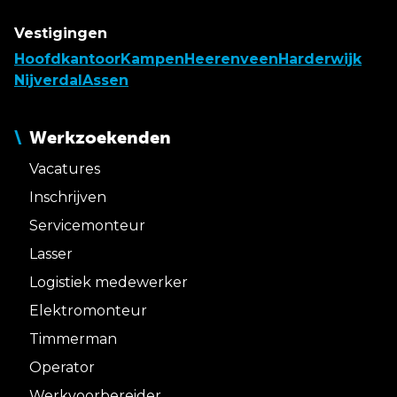
Vestigingen
Hoofdkantoor
Kampen
Heerenveen
Harderwijk
Nijverdal
Assen
Werkzoekenden
Vacatures
Inschrijven
Servicemonteur
Lasser
Logistiek medewerker
Elektromonteur
Timmerman
Operator
Werkvoorbereider