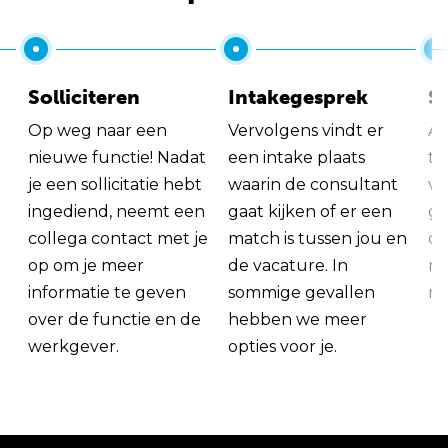
Solliciteren
Intakegesprek
So
Op weg naar een
Vervolgens vindt er
Al
nieuwe functie! Nadat
een intake plaats
tu
je een sollicitatie hebt
waarin de consultant
va
ingediend, neemt een
gaat kijken of er een
ge
collega contact met je
match is tussen jou en
op
op om je meer
de vacature. In
ma
informatie te geven
sommige gevallen
me
over de functie en de
hebben we meer
werkgever.
opties voor je.