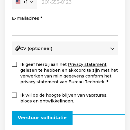
+1
Verenigde
Staten
+1
E-mailadres
CV
(optioneel)
Ik geef hierbij aan het
Privacy statement
gelezen te hebben en akkoord te zijn met het
verwerken van mijn gegevens conform het
privacy statement van Bureau Techniek.
Ik wil op de hoogte blijven van vacatures,
blogs en ontwikkelingen.
Verstuur sollicitatie