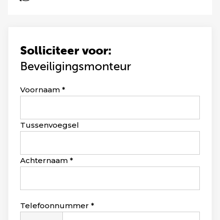
Solliciteer voor:
Beveiligingsmonteur
Leave
Voornaam
this
field
blank
Tussenvoegsel
Achternaam
Telefoonnummer