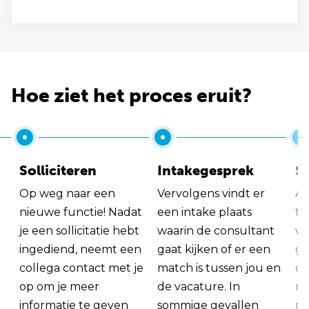
Hoe ziet het proces eruit?
Solliciteren
Intakegesprek
So
Op weg naar een
Vervolgens vindt er
Al
nieuwe functie! Nadat
een intake plaats
tu
je een sollicitatie hebt
waarin de consultant
va
ingediend, neemt een
gaat kijken of er een
ge
collega contact met je
match is tussen jou en
op
op om je meer
de vacature. In
ma
informatie te geven
sommige gevallen
me