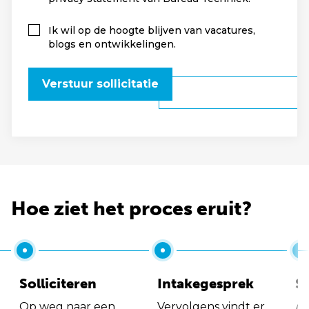
Ik wil op de hoogte blijven van vacatures,
blogs en ontwikkelingen.
Verstuur sollicitatie
Hoe ziet het proces eruit?
Solliciteren
Intakegesprek
So
Op weg naar een
Vervolgens vindt er
Al