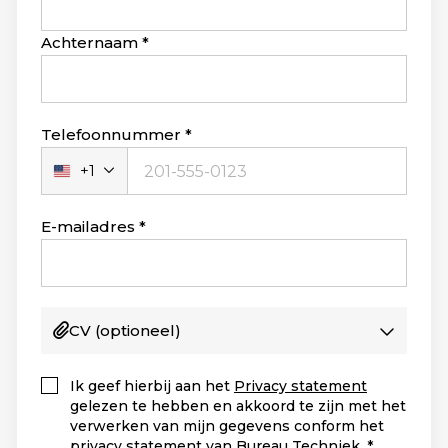
Achternaam
Telefoonnummer
+1
Verenigde
Staten
+1
E-mailadres
CV
(optioneel)
Ik geef hierbij aan het
Privacy statement
gelezen te hebben en akkoord te zijn met het
verwerken van mijn gegevens conform het
privacy statement van Bureau Techniek.