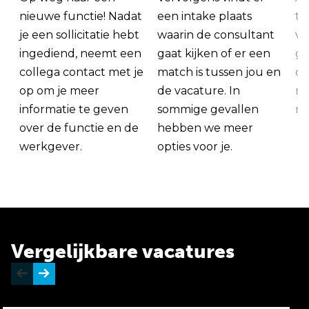
nieuwe functie! Nadat
een intake plaats
tu
je een sollicitatie hebt
waarin de consultant
va
ingediend, neemt een
gaat kijken of er een
ge
collega contact met je
match is tussen jou en
op
op om je meer
de vacature. In
ma
informatie te geven
sommige gevallen
me
over de functie en de
hebben we meer
werkgever.
opties voor je.
Vergelijkbare vacatures