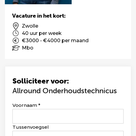
Vacature in het kort:
Zwolle
40 uur per week
€3000 - €4000 per maand
Mbo
Solliciteer voor:
Allround Onderhoudstechnicus
Leave
Voornaam
this
field
blank
Tussenvoegsel