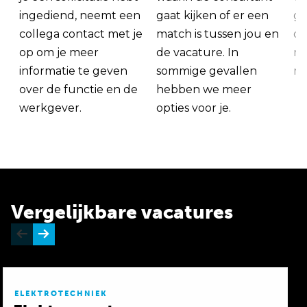
ingediend, neemt een
gaat kijken of er een
ge
collega contact met je
match is tussen jou en
op
op om je meer
de vacature. In
ma
informatie te geven
sommige gevallen
me
over de functie en de
hebben we meer
werkgever.
opties voor je.
Vergelijkbare vacatures
ELEKTROTECHNIEK