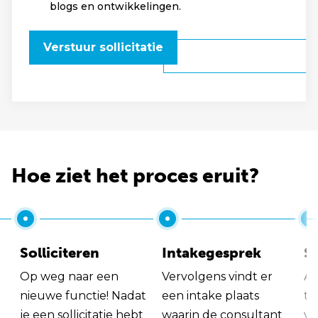
blogs en ontwikkelingen.
Verstuur sollicitatie
Hoe ziet het proces eruit?
Solliciteren
Intakegesprek
So
Op weg naar een
Vervolgens vindt er
Al
nieuwe functie! Nadat
een intake plaats
tu
je een sollicitatie hebt
waarin de consultant
va