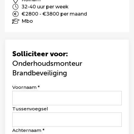
32-40 uur per week
€2800 - €3800 per maand
Mbo
Solliciteer voor:
Onderhoudsmonteur
Brandbeveiliging
Leave
Voornaam
this
field
blank
Tussenvoegsel
Achternaam