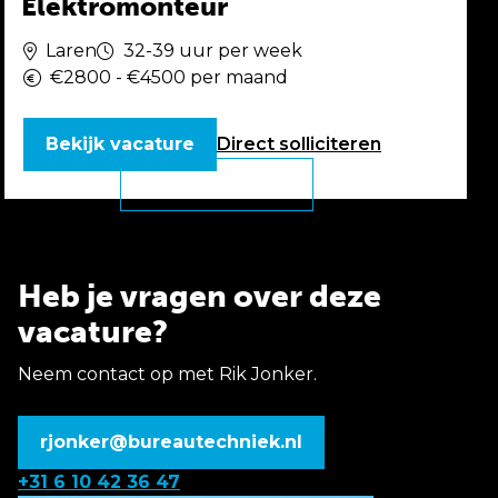
Elektromonteur
Laren
32-39 uur per week
€2800 - €4500 per maand
Bekijk vacature
Direct
solliciteren
Heb je vragen over deze
vacature?
Neem contact op met Rik Jonker.
rjonker@bureautechniek.nl
+31 6 10 42 36 47