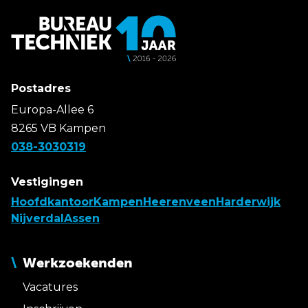
Postadres
Europa-Allee 6
8265 VB Kampen
038-3030319
Vestigingen
Hoofdkantoor
Kampen
Heerenveen
Harderwijk
Nijverdal
Assen
Werkzoekenden
Vacatures