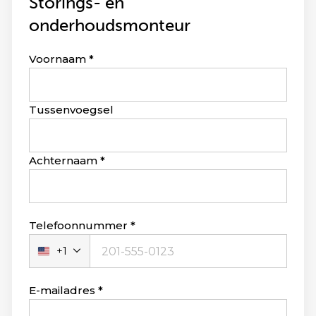
Storings- en
onderhoudsmonteur
Leave
Voornaam
this
field
blank
Tussenvoegsel
Achternaam
Telefoonnummer
+1
Verenigde
Staten
+1
E-mailadres