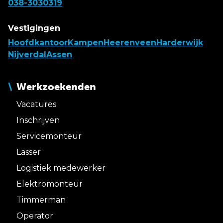
038-3030319
Vestigingen
Hoofdkantoor
Kampen
Heerenveen
Harderwijk
Nijverdal
Assen
Werkzoekenden
Vacatures
Inschrijven
Servicemonteur
Lasser
Logistiek medewerker
Elektromonteur
Timmerman
Operator