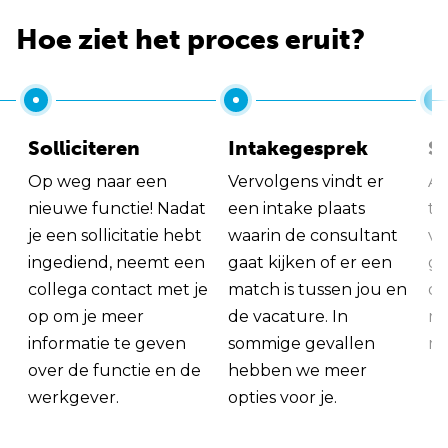
Hoe ziet het proces eruit?
Solliciteren
Intakegesprek
So
Op weg naar een
Vervolgens vindt er
Al
nieuwe functie! Nadat
een intake plaats
tu
je een sollicitatie hebt
waarin de consultant
va
ingediend, neemt een
gaat kijken of er een
ge
collega contact met je
match is tussen jou en
op
op om je meer
de vacature. In
ma
informatie te geven
sommige gevallen
me
over de functie en de
hebben we meer
werkgever.
opties voor je.