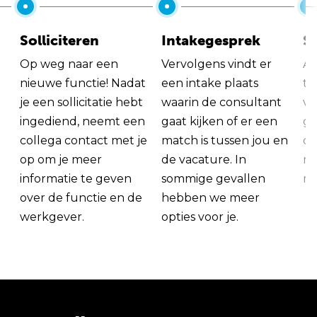
Solliciteren
Intakegesprek
So
Op weg naar een
Vervolgens vindt er
Al
nieuwe functie! Nadat
een intake plaats
tu
je een sollicitatie hebt
waarin de consultant
va
ingediend, neemt een
gaat kijken of er een
ge
collega contact met je
match is tussen jou en
op
op om je meer
de vacature. In
ma
informatie te geven
sommige gevallen
me
over de functie en de
hebben we meer
werkgever.
opties voor je.