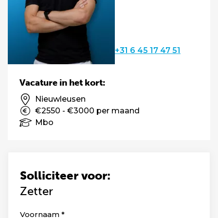
+31 6 45 17 47 51
Vacature in het kort:
Nieuwleusen
€2550 - €3000 per maand
Mbo
Solliciteer voor:
Zetter
Leave
Voornaam