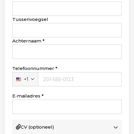
this
field
blank
Tussenvoegsel
Achternaam
Telefoonnummer
+1
Verenigde
Staten
+1
E-mailadres
CV
(optioneel)