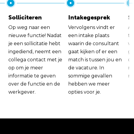
Solliciteren
Intakegesprek
So
Op weg naar een
Vervolgens vindt er
Al
nieuwe functie! Nadat
een intake plaats
tu
je een sollicitatie hebt
waarin de consultant
va
ingediend, neemt een
gaat kijken of er een
ge
collega contact met je
match is tussen jou en
op
op om je meer
de vacature. In
ma
informatie te geven
sommige gevallen
me
over de functie en de
hebben we meer
werkgever.
opties voor je.