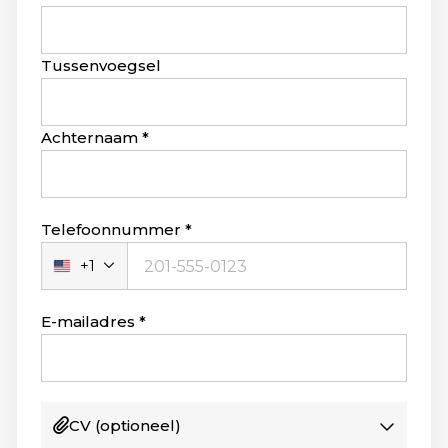
this
field
blank
Tussenvoegsel
Achternaam
Telefoonnummer
+1
Verenigde
Staten
+1
E-mailadres
CV
(optioneel)