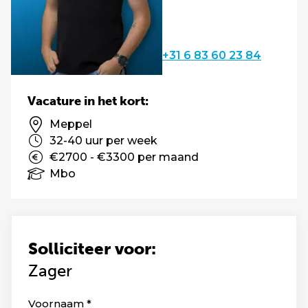
+31 6 83 60 23 84
Vacature in het kort:
Meppel
32-40 uur per week
€2700 - €3300 per maand
Mbo
Solliciteer voor:
Zager
Leave
Voornaam