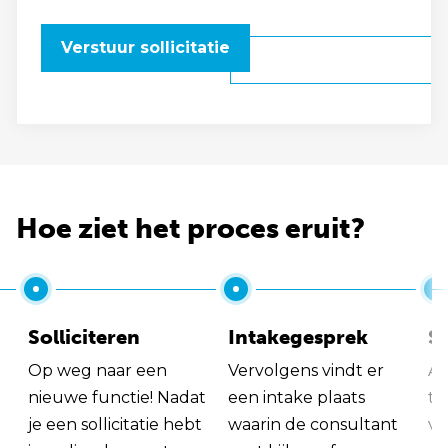
Verstuur sollicitatie
Hoe ziet het proces eruit?
Solliciteren
Intakegesprek
So
Op weg naar een
Vervolgens vindt er
Al
nieuwe functie! Nadat
een intake plaats
tu
je een sollicitatie hebt
waarin de consultant
va