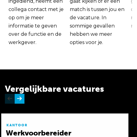
ingediend, neemt een
gaat kijken of er een
ge
collega contact met je
match is tussen jou en
op
op om je meer
de vacature. In
ma
informatie te geven
sommige gevallen
me
over de functie en de
hebben we meer
werkgever.
opties voor je.
Vergelijkbare vacatures
KANTOOR
Werkvoorbereider