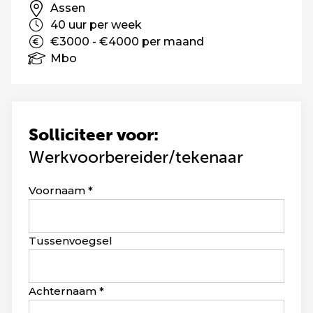
Assen
40 uur per week
€3000 - €4000 per maand
Mbo
Solliciteer voor:
Werkvoorbereider/tekenaar
Leave
Voornaam
this
field
blank
Tussenvoegsel
Achternaam