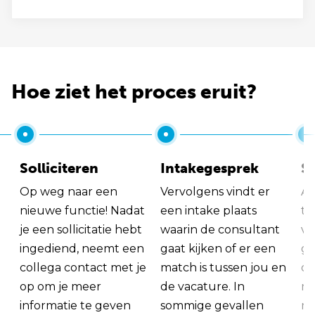
Hoe ziet het proces eruit?
Solliciteren
Intakegesprek
So
Op weg naar een
Vervolgens vindt er
Al
nieuwe functie! Nadat
een intake plaats
tu
je een sollicitatie hebt
waarin de consultant
va
ingediend, neemt een
gaat kijken of er een
ge
collega contact met je
match is tussen jou en
op
op om je meer
de vacature. In
ma
informatie te geven
sommige gevallen
me