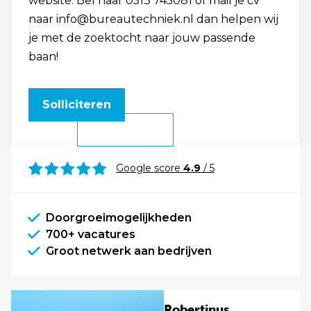
website. Bel naar 0513 745081 of mail je cv
naar info@bureautechniek.nl dan helpen wij
je met de zoektocht naar jouw passende
baan!
Solliciteren
Google score
4.9
/ 5
Doorgroeimogelijkheden
700+ vacatures
Groot netwerk aan bedrijven
Robertinus