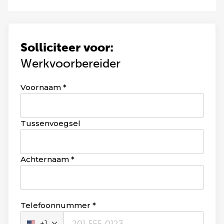
Solliciteer voor:
Werkvoorbereider
Leave
Voornaam
this
field
blank
Tussenvoegsel
Achternaam
Telefoonnummer
+1