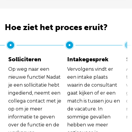
Hoe ziet het proces eruit?
Solliciteren
Intakegesprek
So
Op weg naar een
Vervolgens vindt er
Al
nieuwe functie! Nadat
een intake plaats
tu
je een sollicitatie hebt
waarin de consultant
va
ingediend, neemt een
gaat kijken of er een
ge
collega contact met je
match is tussen jou en
op
op om je meer
de vacature. In
ma
informatie te geven
sommige gevallen
me
over de functie en de
hebben we meer