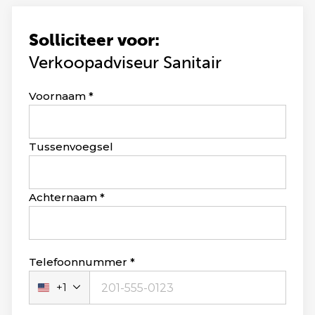
Solliciteer voor:
Verkoopadviseur Sanitair
Leave
Voornaam
this
field
blank
Tussenvoegsel
Achternaam
Telefoonnummer
+1
Verenigde
Staten