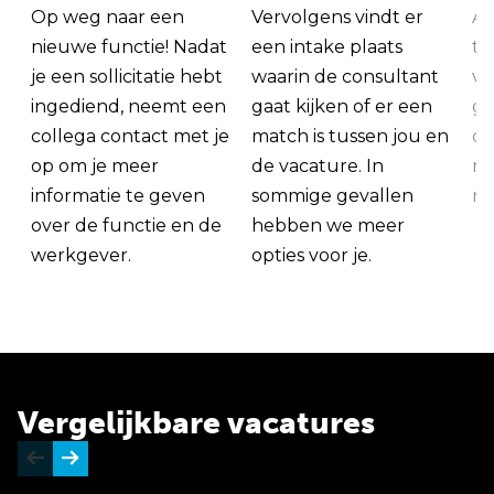
Op weg naar een
Vervolgens vindt er
Al
nieuwe functie! Nadat
een intake plaats
tu
je een sollicitatie hebt
waarin de consultant
va
ingediend, neemt een
gaat kijken of er een
ge
collega contact met je
match is tussen jou en
op
op om je meer
de vacature. In
ma
informatie te geven
sommige gevallen
me
over de functie en de
hebben we meer
werkgever.
opties voor je.
Vergelijkbare vacatures