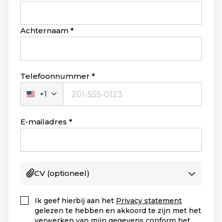
Achternaam
Telefoonnummer
+1
Verenigde
Staten
+1
E-mailadres
CV
(optioneel)
Ik geef hierbij aan het
Privacy statement
gelezen te hebben en akkoord te zijn met het
verwerken van mijn gegevens conform het