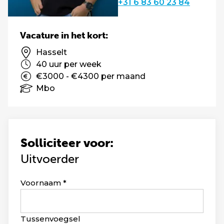
+31 6 83 60 23 84
Vacature in het kort:
Hasselt
40 uur per week
€3000 - €4300 per maand
Mbo
Solliciteer voor:
Uitvoerder
Leave
Voornaam
this
field
blank
Tussenvoegsel