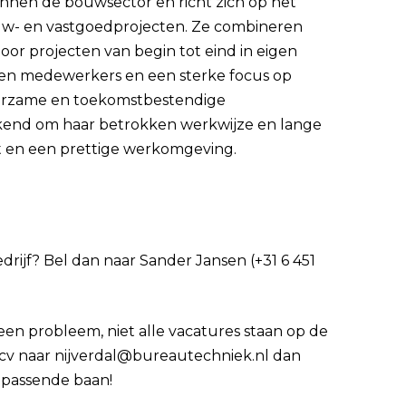
binnen de bouwsector en richt zich op het
uw- en vastgoedprojecten. Ze combineren
r projecten van begin tot eind in eigen
en medewerkers en een sterke focus op
urzame en toekomstbestendige
ekend om haar betrokken werkwijze en lange
it en een prettige werkomgeving.
edrijf? Bel dan naar Sander Jansen (+31 6 451
Geen probleem, niet alle vacatures staan op de
e cv naar nijverdal@bureautechniek.nl dan
 passende baan!