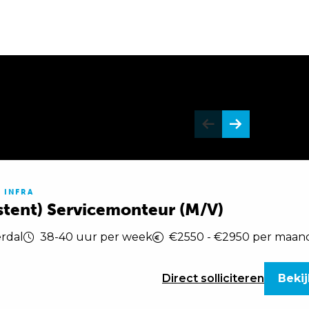
 INFRA
istent) Servicemonteur (M/V)
erdal
38-40 uur per week
€2550 - €2950 per maan
Direct
solliciteren
Bekij