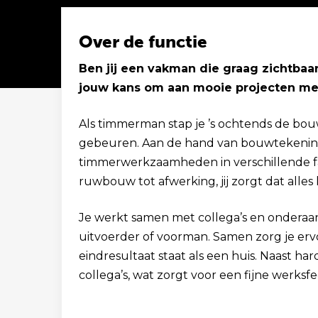
Over de functie
Ben jij een vakman die graag zichtbaar
jouw kans om aan mooie projecten me
Solliciteer binnen 1 minuut
Als timmerman stap je ’s ochtends de bou
gebeuren. Aan de hand van bouwtekening
timmerwerkzaamheden in verschillende fas
ruwbouw tot afwerking, jij zorgt dat alles k
Je werkt samen met collega’s en onderaa
uitvoerder of voorman. Samen zorg je erv
eindresultaat staat als een huis. Naast ha
collega’s, wat zorgt voor een fijne werksf