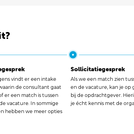
it?
egesprek
Sollicitatiegesprek
gens vindt er een intake
Als we een match zien tus
 waarin de consultant gaat
en de vacature, kan je op
of er een match is tussen
bij de opdrachtgever. Hie
 de vacature. In sommige
je écht kennis met de orga
en hebben we meer opties