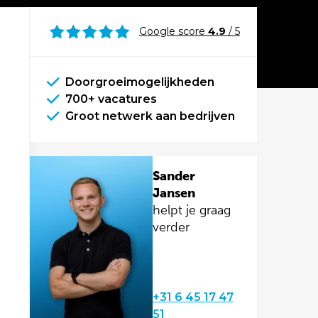
Google score
4.9
/ 5
Doorgroeimogelijkheden
700+ vacatures
Groot netwerk aan bedrijven
Sander
Jansen
helpt je graag
verder
+31 6 45 17 47
51