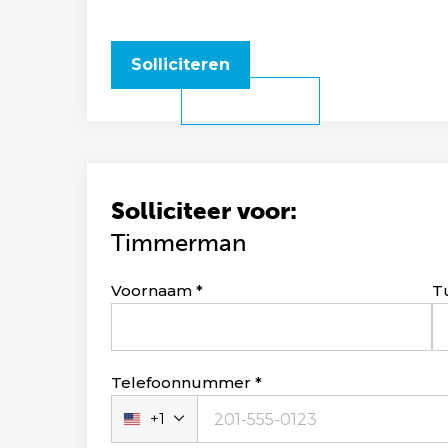
Solliciteren
Solliciteer voor:
Timmerman
Leave
Voornaam
T
this
field
blank
Telefoonnummer
+1
Verenigde