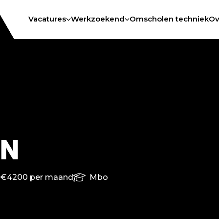
Vacatures
Werkzoekend
Omscholen techniek
Ov
N
 €4200 per maand
Mbo