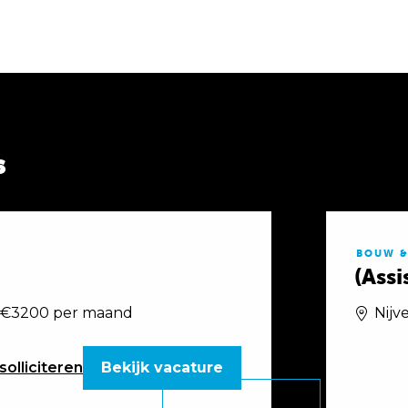
s
BOUW &
(Ass
 €3200 per maand
Nijv
solliciteren
Bekijk vacature