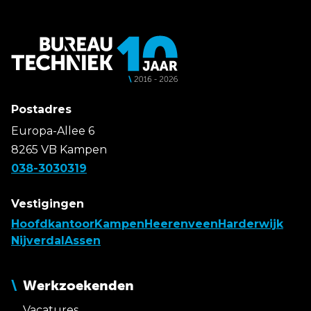
Postadres
Europa-Allee 6
8265 VB Kampen
038-3030319
Vestigingen
Hoofdkantoor
Kampen
Heerenveen
Harderwijk
Nijverdal
Assen
Werkzoekenden
Vacatures