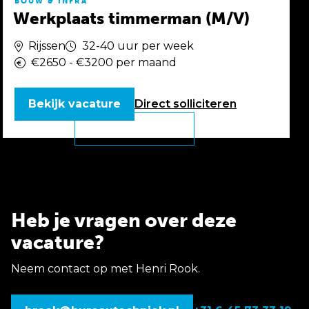
BOUW & INFRA
Werkplaats timmerman (M/V)
Rijssen
32-40 uur per week
€2650 - €3200 per maand
Bekijk vacature
Direct
solliciteren
Heb je vragen over deze
vacature?
Neem contact op met Henri Rook.