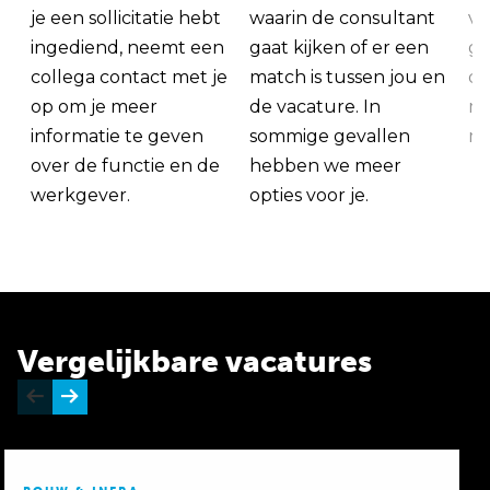
je een sollicitatie hebt
waarin de consultant
va
ingediend, neemt een
gaat kijken of er een
ge
collega contact met je
match is tussen jou en
op
op om je meer
de vacature. In
ma
informatie te geven
sommige gevallen
me
over de functie en de
hebben we meer
werkgever.
opties voor je.
Vergelijkbare vacatures