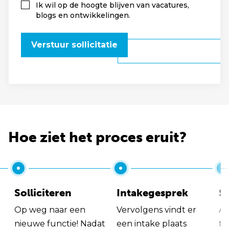
Ik wil op de hoogte blijven van vacatures,
blogs en ontwikkelingen.
Verstuur sollicitatie
Hoe ziet het proces eruit?
Solliciteren
Intakegesprek
So
Op weg naar een
Vervolgens vindt er
Al
nieuwe functie! Nadat
een intake plaats
tu