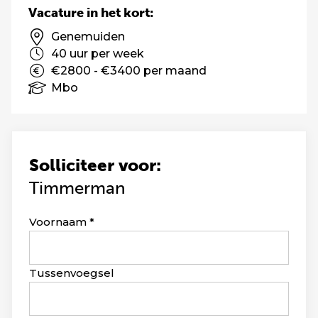
Vacature in het kort:
Genemuiden
40 uur per week
€2800 - €3400 per maand
Mbo
Solliciteer voor:
Timmerman
Leave
Voornaam
this
field
blank
Tussenvoegsel