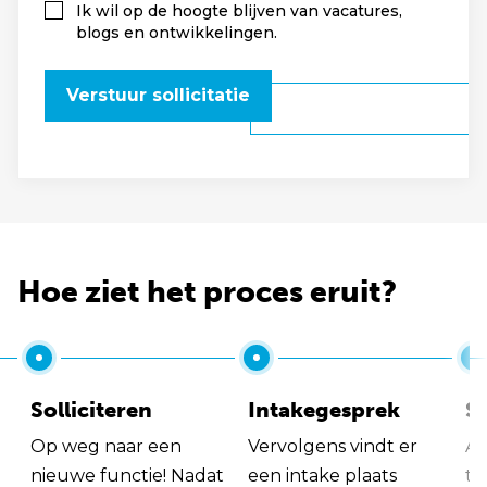
Ik wil op de hoogte blijven van vacatures,
blogs en ontwikkelingen.
Verstuur sollicitatie
Hoe ziet het proces eruit?
Solliciteren
Intakegesprek
So
Op weg naar een
Vervolgens vindt er
Al
nieuwe functie! Nadat
een intake plaats
tu