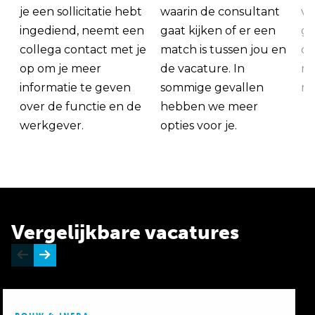
je een sollicitatie hebt
waarin de consultant
va
ingediend, neemt een
gaat kijken of er een
ge
collega contact met je
match is tussen jou en
op
op om je meer
de vacature. In
ma
informatie te geven
sommige gevallen
me
over de functie en de
hebben we meer
werkgever.
opties voor je.
Vergelijkbare vacatures