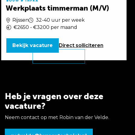
BOUW & INFRA
Werkplaats timmerman (M/V)
Rijssen
32-40 uur per week
€2650 - €3200 per maand
Bekijk vacature
Direct
solliciteren
Heb je vragen over deze
vacature?
Neem contact op met Robin van der Velde.