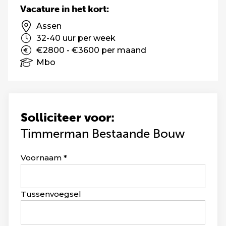
Vacature in het kort:
Assen
32-40 uur per week
€2800 - €3600 per maand
Mbo
Solliciteer voor:
Timmerman Bestaande Bouw
Leave
Voornaam
this
field
blank
Tussenvoegsel