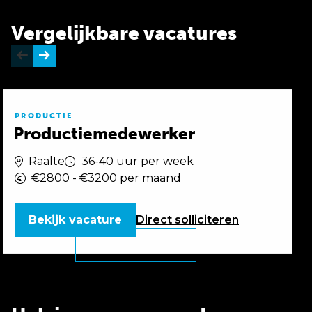
Vergelijkbare vacatures
PRODUCTIE
Productiemedewerker
Raalte
36-40 uur per week
€2800 - €3200 per maand
Bekijk vacature
Direct
solliciteren