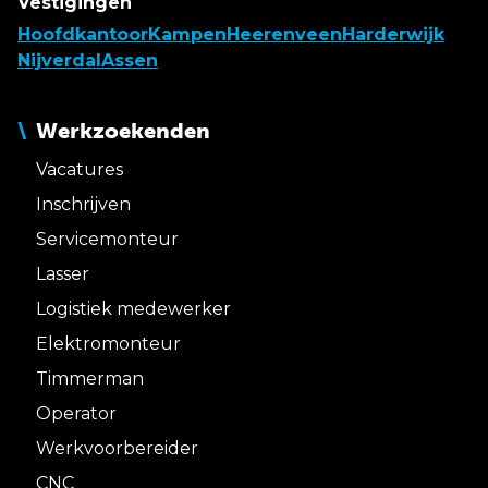
Vestigingen
Hoofdkantoor
Kampen
Heerenveen
Harderwijk
Nijverdal
Assen
Werkzoekenden
Vacatures
Inschrijven
Servicemonteur
Lasser
Logistiek medewerker
Elektromonteur
Timmerman
Operator
Werkvoorbereider
CNC