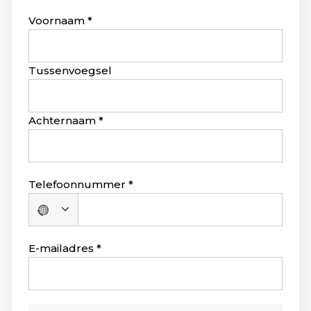
Leave
Voornaam
this
field
blank
Tussenvoegsel
Achternaam
Telefoonnummer
Geen
land
geselecteerd
E-mailadres