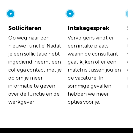
Solliciteren
Intakegesprek
So
Op weg naar een
Vervolgens vindt er
Al
nieuwe functie! Nadat
een intake plaats
tu
je een sollicitatie hebt
waarin de consultant
va
ingediend, neemt een
gaat kijken of er een
ge
collega contact met je
match is tussen jou en
op
op om je meer
de vacature. In
ma
informatie te geven
sommige gevallen
me
over de functie en de
hebben we meer
werkgever.
opties voor je.