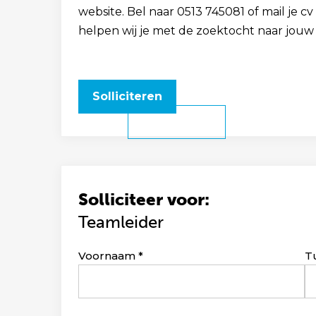
website. Bel naar 0513 745081 of mail je
helpen wij je met de zoektocht naar jouw
Solliciteren
Solliciteer voor:
Teamleider
Leave
Voornaam
T
this
field
blank