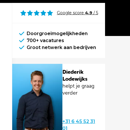
Google score
4.9
/ 5
Doorgroeimogelijkheden
700+ vacatures
Groot netwerk aan bedrijven
Diederik
Lodewijks
helpt je graag
verder
+31 6 45 52 31
01