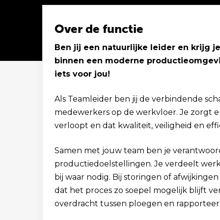
Over de functie
Ben jij een natuurlijke leider en krijg
binnen een moderne productieomgevin
Solliciteer binnen 1 minuut
iets voor jou!
Als Teamleider ben jij de verbindende sch
medewerkers op de werkvloer. Je zorgt e
verloopt en dat kwaliteit, veiligheid en eff
Samen met jouw team ben je verantwoorde
productiedoelstellingen. Je verdeelt we
bij waar nodig. Bij storingen of afwijkinge
dat het proces zo soepel mogelijk blijft v
overdracht tussen ploegen en rapporteer 