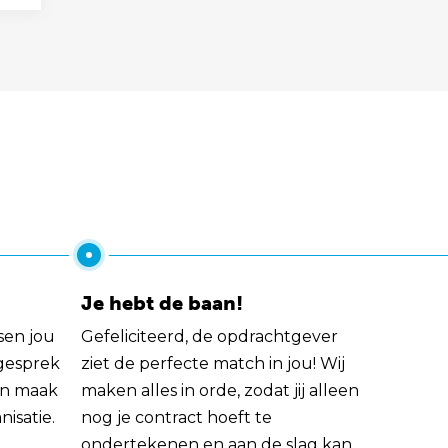
Je hebt de baan!
sen jou
Gefeliciteerd, de opdrachtgever
 gesprek
ziet de perfecte match in jou! Wij
rin maak
maken alles in orde, zodat jij alleen
nisatie.
nog je contract hoeft te
ondertekenen en aan de slag kan