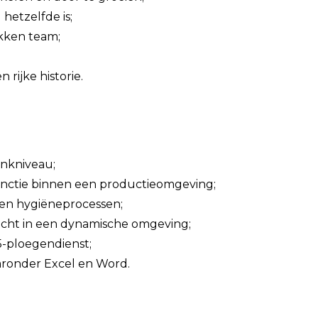
hetzelfde is;
kken team;
 rijke historie.
enkniveau;
functie binnen een productieomgeving;
s- en hygiëneprocessen;
icht in een dynamische omgeving;
5-ploegendienst;
aaronder Excel en Word.