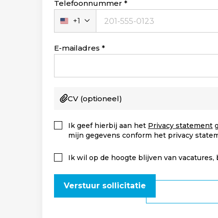
Telefoonnummer
+1
Verenigde
Staten
+1
E-mailadres
CV
(optioneel)
Ik geef hierbij aan het
Privacy statement
g
mijn gegevens conform het privacy state
Ik wil op de hoogte blijven van vacatures,
Verstuur sollicitatie