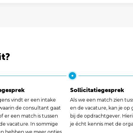
it?
egesprek
Sollicitatiegesprek
gens vindt er een intake
Als we een match zien tus
 waarin de consultant gaat
en de vacature, kan je op
of er een match is tussen
bij de opdrachtgever. Hie
 de vacature. In sommige
je écht kennis met de orga
en hebben we meer opties