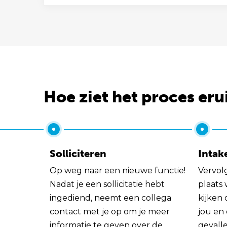
Hoe ziet het proces eru
Solliciteren
Intak
Op weg naar een nieuwe functie!
Vervol
Nadat je een sollicitatie hebt
plaats
ingediend, neemt een collega
kijken 
contact met je op om je meer
jou en
informatie te geven over de
gevall