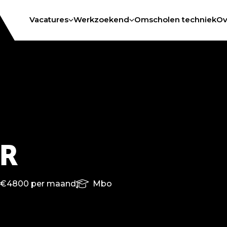
Vacatures
Werkzoekend
Omscholen techniek
Ov
R
 €4800 per maand
Mbo