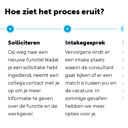
Hoe ziet het proces eruit?
Solliciteren
Intakegesprek
So
Op weg naar een
Vervolgens vindt er
Al
nieuwe functie! Nadat
een intake plaats
tu
je een sollicitatie hebt
waarin de consultant
va
ingediend, neemt een
gaat kijken of er een
ge
collega contact met je
match is tussen jou en
op
op om je meer
de vacature. In
ma
informatie te geven
sommige gevallen
me
over de functie en de
hebben we meer
werkgever.
opties voor je.