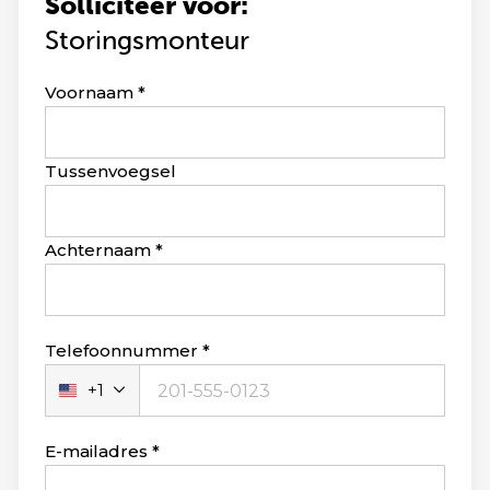
Solliciteer voor:
Storingsmonteur
Leave
Voornaam
this
field
blank
Tussenvoegsel
Achternaam
Telefoonnummer
+1
Verenigde
Staten
+1
E-mailadres