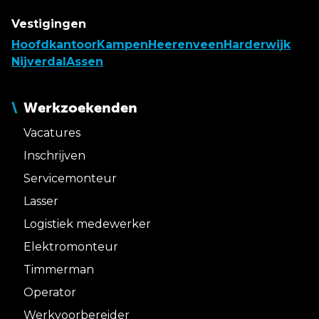
Vestigingen
Hoofdkantoor
Kampen
Heerenveen
Harderwijk
Nijverdal
Assen
Werkzoekenden
Vacatures
Inschrijven
Servicemonteur
Lasser
Logistiek medewerker
Elektromonteur
Timmerman
Operator
Werkvoorbereider