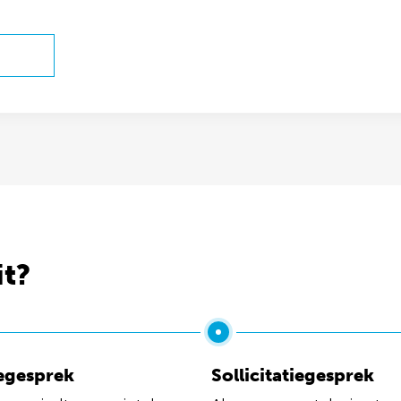
it?
egesprek
Sollicitatiegesprek