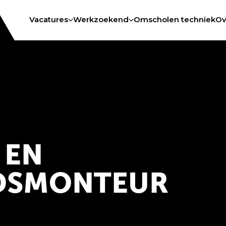
Vacatures
Werkzoekend
Omscholen techniek
Ov
 EN
DSMONTEUR