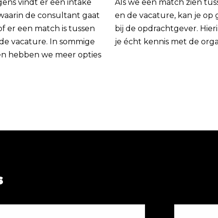
gens vindt er een intake
Als we een match zien tus
 waarin de consultant gaat
en de vacature, kan je op
of er een match is tussen
bij de opdrachtgever. Hie
 de vacature. In sommige
je écht kennis met de orga
en hebben we meer opties
s