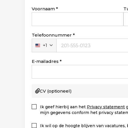
Leave
Voornaam
T
this
field
blank
Telefoonnummer
+1
Verenigde
Staten
+1
E-mailadres
CV
(optioneel)
Ik geef hierbij aan het
Privacy statement
g
mijn gegevens conform het privacy state
Ik wil op de hoogte blijven van vacatures,