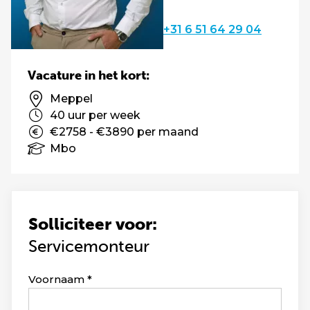
+31 6 51 64 29 04
Vacature in het kort:
Meppel
40 uur per week
€2758 - €3890 per maand
Mbo
Solliciteer voor:
Servicemonteur
Leave
Voornaam
this