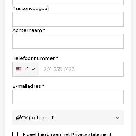
field
blank
Tussenvoegsel
Achternaam
Telefoonnummer
+1
Verenigde
Staten
+1
E-mailadres
CV
(optioneel)
Ik geef hierbij aan het
Privacy statement