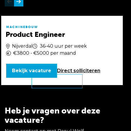
MACHINEBOUW
Product Engineer
Nijverdal
36-40 uur per week
€3800 - €5000 per maand
Bekijk vacature
Direct
solliciteren
Heb je vragen over deze
vacature?