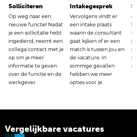
Solliciteren
Intakegesprek
So
Op weg naar een
Vervolgens vindt er
Al
nieuwe functie! Nadat
een intake plaats
tu
je een sollicitatie hebt
waarin de consultant
va
ingediend, neemt een
gaat kijken of er een
ge
collega contact met je
match is tussen jou en
op
op om je meer
de vacature. In
ma
informatie te geven
sommige gevallen
me
over de functie en de
hebben we meer
werkgever.
opties voor je.
Vergelijkbare vacatures