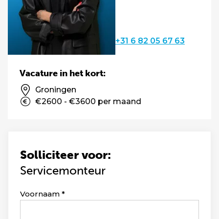
+31 6 82 05 67 63
Vacature in het kort:
Groningen
€2600 - €3600 per maand
Solliciteer voor:
Servicemonteur
Leave
Voornaam
this
field