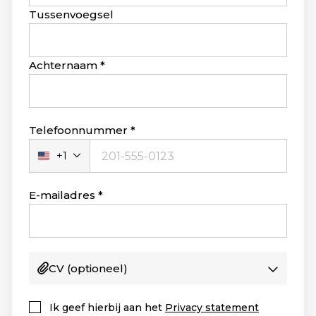
blank
Tussenvoegsel
Achternaam
Telefoonnummer
+1
Verenigde
Staten
+1
E-mailadres
CV
(optioneel)
Ik geef hierbij aan het
Privacy statement