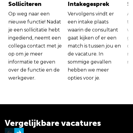
Solliciteren
Intakegesprek
So
Op weg naar een
Vervolgens vindt er
Al
nieuwe functie! Nadat
een intake plaats
tu
je een sollicitatie hebt
waarin de consultant
va
ingediend, neemt een
gaat kijken of er een
ge
collega contact met je
match is tussen jou en
op
op om je meer
de vacature. In
ma
informatie te geven
sommige gevallen
me
over de functie en de
hebben we meer
werkgever.
opties voor je.
Vergelijkbare vacatures