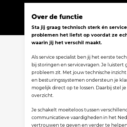
Over de functie
Sta jij graag technisch sterk én servic
problemen het liefst op voordat ze ech
Solliciteer binnen 1 minuut
waarin jij het verschil maakt.
Als service specialist ben jij het eerste 
bij storingen en servicevragen. Je luistert
probleem zit. Met jouw technische inzicht
en besturingssystemen ondersteun je klan
mogelijk direct op te lossen. Daarbij stel je
overzicht.
Je schakelt moeiteloos tussen verschillend
communicatieve vaardigheden in het Nede
vertrouwen te geven en verder te helpen.