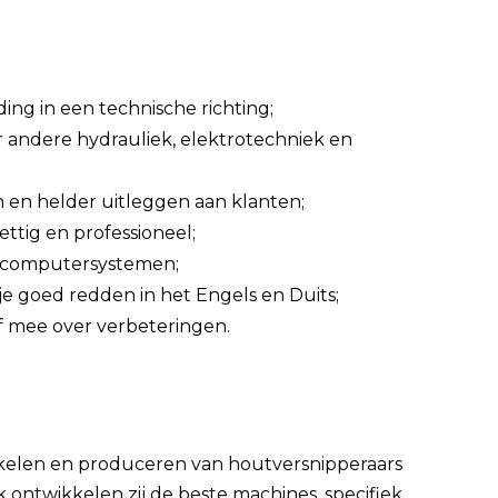
ng in een technische richting;
er andere hydrauliek, elektrotechniek en
 en helder uitleggen aan klanten;
ttig en professioneel;
e computersystemen;
je goed redden in het Engels en Duits;
ef mee over verbeteringen.
ikkelen en produceren van houtversnipperaars
 ontwikkelen zij de beste machines, specifiek