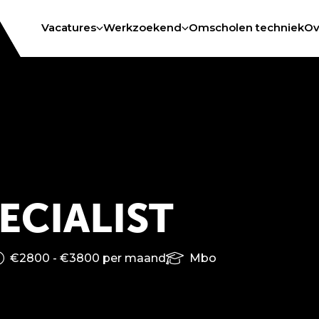
Vacatures
Werkzoekend
Omscholen techniek
Ov
ECIALIST
€2800 - €3800 per maand
Mbo