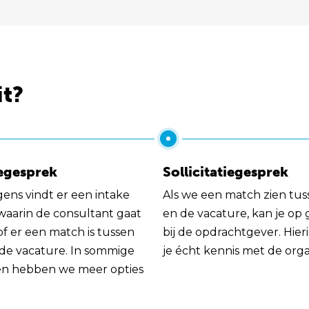
it?
egesprek
Sollicitatiegesprek
gens vindt er een intake
Als we een match zien tus
 waarin de consultant gaat
en de vacature, kan je op
of er een match is tussen
bij de opdrachtgever. Hie
 de vacature. In sommige
je écht kennis met de orga
en hebben we meer opties