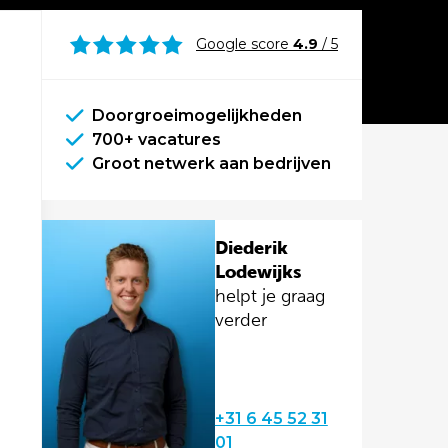
Google score
4.9
/ 5
Doorgroeimogelijkheden
700+ vacatures
Groot netwerk aan bedrijven
Diederik
Lodewijks
helpt je graag
verder
+31 6 45 52 31
01