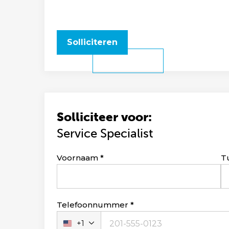
Solliciteren
Solliciteer voor:
Service Specialist
Leave
Voornaam
T
this
field
blank
Telefoonnummer
+1
Verenigde