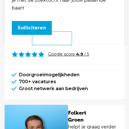
je met de zoektocht naar jouw passende
baan!
Solliciteren
Google score
4.9
/ 5
Doorgroeimogelijkheden
700+ vacatures
Groot netwerk aan bedrijven
Folkert
Groen
helpt je graag verder