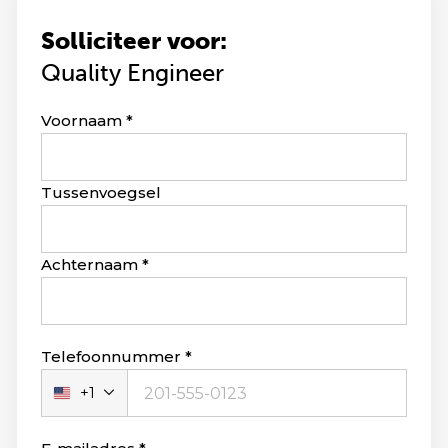
Solliciteer voor:
Quality Engineer
Leave
Voornaam
this
field
blank
Tussenvoegsel
Achternaam
Telefoonnummer
+1
Verenigde
Staten
+1