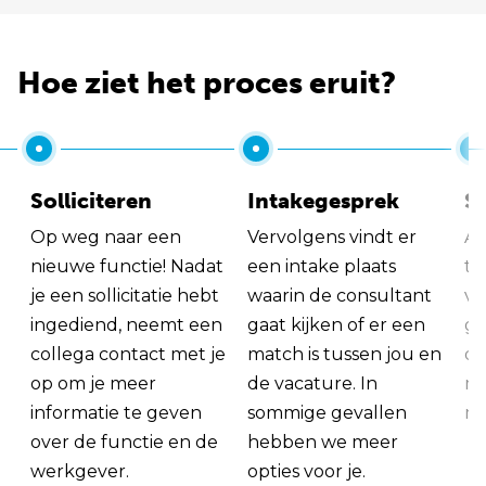
Hoe ziet het proces eruit?
Solliciteren
Intakegesprek
So
Op weg naar een
Vervolgens vindt er
Al
nieuwe functie! Nadat
een intake plaats
tu
je een sollicitatie hebt
waarin de consultant
va
ingediend, neemt een
gaat kijken of er een
ge
collega contact met je
match is tussen jou en
op
op om je meer
de vacature. In
ma
informatie te geven
sommige gevallen
me
over de functie en de
hebben we meer
werkgever.
opties voor je.