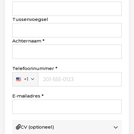
this
field
blank
Tussenvoegsel
Achternaam
Telefoonnummer
+1
Verenigde
Staten
+1
E-mailadres
CV
(optioneel)