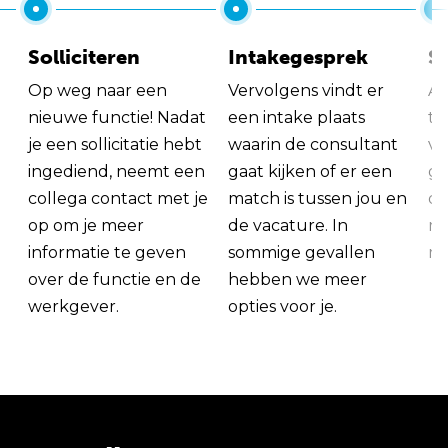
Solliciteren
Intakegesprek
So
Op weg naar een
Vervolgens vindt er
Al
nieuwe functie! Nadat
een intake plaats
tu
je een sollicitatie hebt
waarin de consultant
va
ingediend, neemt een
gaat kijken of er een
ge
collega contact met je
match is tussen jou en
op
op om je meer
de vacature. In
ma
informatie te geven
sommige gevallen
me
over de functie en de
hebben we meer
werkgever.
opties voor je.