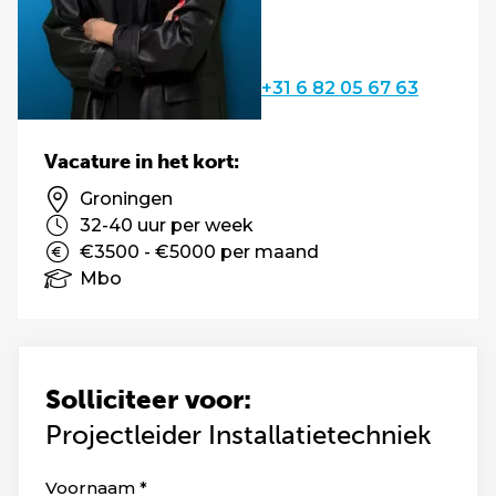
+31 6 82 05 67 63
Vacature in het kort:
Groningen
32-40 uur per week
€3500 - €5000 per maand
Mbo
Solliciteer voor:
Projectleider Installatietechniek
Leave
Voornaam