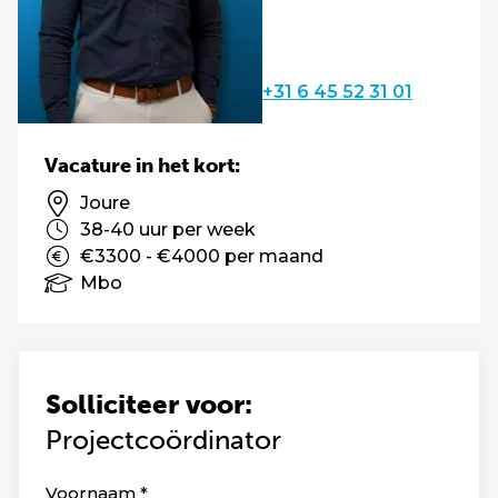
+31 6 45 52 31 01
Vacature in het kort:
Joure
38-40 uur per week
€3300 - €4000 per maand
Mbo
Solliciteer voor:
Projectcoördinator
Leave
Voornaam