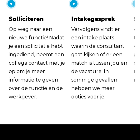
Solliciteren
Intakegesprek
So
Op weg naar een
Vervolgens vindt er
Al
nieuwe functie! Nadat
een intake plaats
tu
je een sollicitatie hebt
waarin de consultant
va
ingediend, neemt een
gaat kijken of er een
ge
collega contact met je
match is tussen jou en
op
op om je meer
de vacature. In
ma
informatie te geven
sommige gevallen
me
over de functie en de
hebben we meer
werkgever.
opties voor je.