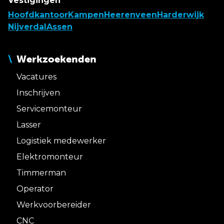
Vestigingen
Hoofdkantoor
Kampen
Heerenveen
Harderwijk
Nijverdal
Assen
Werkzoekenden
Vacatures
Inschrijven
Servicemonteur
Lasser
Logistiek medewerker
Elektromonteur
Timmerman
Operator
Werkvoorbereider
CNC