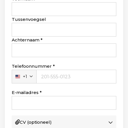
this
field
blank
Tussenvoegsel
Achternaam
Telefoonnummer
+1
Verenigde
Staten
+1
E-mailadres
CV
(optioneel)