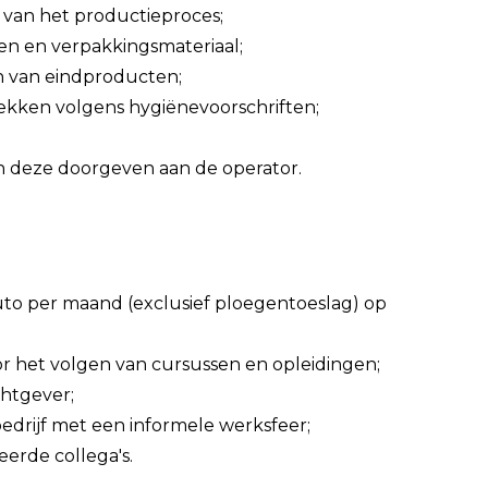
n van het productieproces;
en en verpakkingsmateriaal;
n van eindproducten;
kken volgens hygiënevoorschriften;
en deze doorgeven aan de operator.
bruto per maand (exclusief ploegentoeslag) op
or het volgen van cursussen en opleidingen;
chtgever;
bedrijf met een informele werksfeer;
erde collega's.