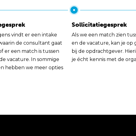
egesprek
Sollicitatiegesprek
gens vindt er een intake
Als we een match zien tus
 waarin de consultant gaat
en de vacature, kan je op
of er een match is tussen
bij de opdrachtgever. Hie
 de vacature. In sommige
je écht kennis met de orga
en hebben we meer opties