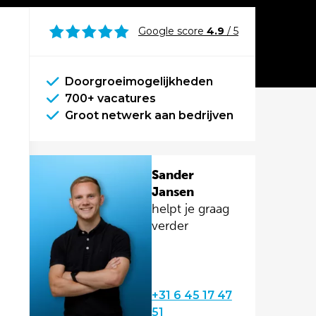
Google score
4.9
/ 5
Doorgroeimogelijkheden
700+ vacatures
Groot netwerk aan bedrijven
Sander
Jansen
helpt je graag
verder
+31 6 45 17 47
51