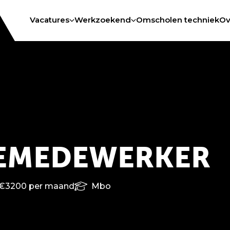
Vacatures
Werkzoekend
Omscholen techniek
Ov
EMEDEWERKER
 €3200 per maand
Mbo