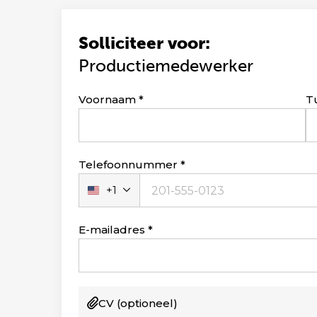
Solliciteer voor:
Productiemedewerker
Leave
Voornaam
T
this
field
blank
Telefoonnummer
+1
Verenigde
Staten
+1
E-mailadres
CV
(optioneel)