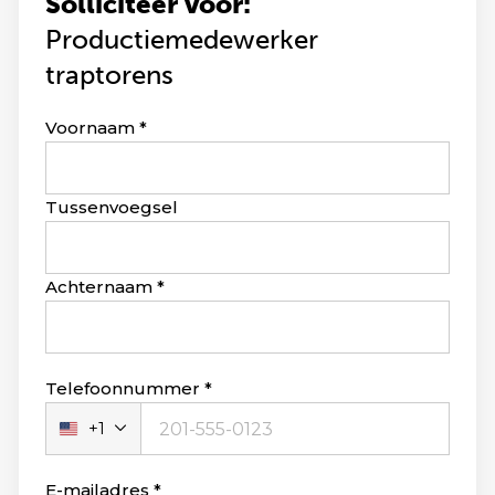
Solliciteer voor:
Productiemedewerker
traptorens
Leave
Voornaam
this
field
blank
Tussenvoegsel
Achternaam
Telefoonnummer
+1
Verenigde
Staten
+1
E-mailadres