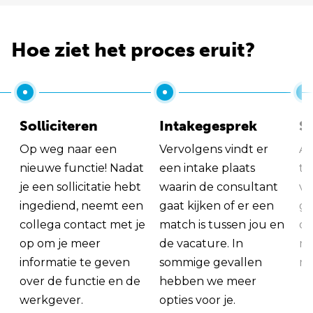
Hoe ziet het proces eruit?
Solliciteren
Intakegesprek
So
Op weg naar een
Vervolgens vindt er
Al
nieuwe functie! Nadat
een intake plaats
tu
je een sollicitatie hebt
waarin de consultant
va
ingediend, neemt een
gaat kijken of er een
ge
collega contact met je
match is tussen jou en
op
op om je meer
de vacature. In
ma
informatie te geven
sommige gevallen
me
over de functie en de
hebben we meer
werkgever.
opties voor je.