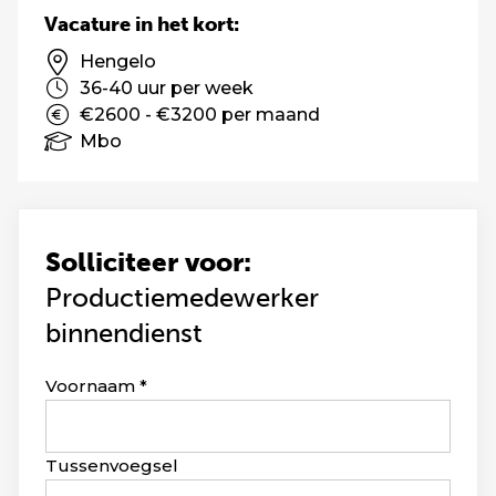
Vacature in het kort:
Hengelo
36-40 uur per week
€2600 - €3200 per maand
Mbo
Solliciteer voor:
Productiemedewerker
binnendienst
Leave
Voornaam
this
field
blank
Tussenvoegsel