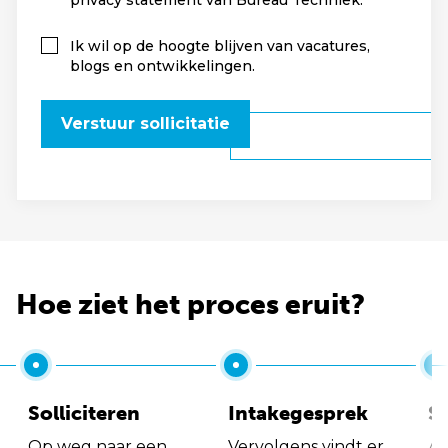
privacy statement van Bureau Techniek.
Ik wil op de hoogte blijven van vacatures,
blogs en ontwikkelingen.
Verstuur sollicitatie
Hoe ziet het proces eruit?
Solliciteren
Intakegesprek
So
Op weg naar een
Vervolgens vindt er
Al