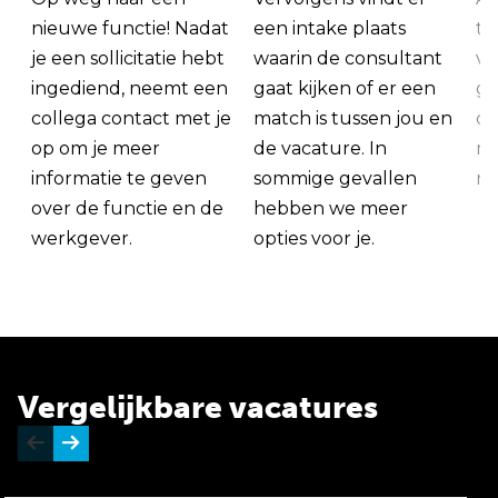
nieuwe functie! Nadat
een intake plaats
tu
je een sollicitatie hebt
waarin de consultant
va
ingediend, neemt een
gaat kijken of er een
ge
collega contact met je
match is tussen jou en
op
op om je meer
de vacature. In
ma
informatie te geven
sommige gevallen
me
over de functie en de
hebben we meer
werkgever.
opties voor je.
Vergelijkbare vacatures