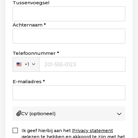
blank
Tussenvoegsel
Achternaam
Telefoonnummer
+1
Verenigde
Staten
+1
E-mailadres
CV
(optioneel)
Ik geef hierbij aan het
Privacy statement
gelezen te hebben en akkoord te zijn met het