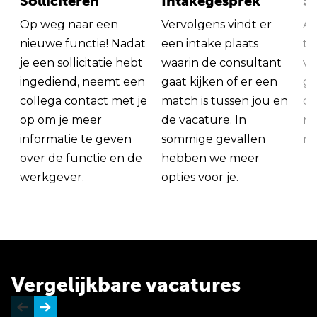
Solliciteren
Intakegesprek
So
Op weg naar een
Vervolgens vindt er
Al
nieuwe functie! Nadat
een intake plaats
tu
je een sollicitatie hebt
waarin de consultant
va
ingediend, neemt een
gaat kijken of er een
ge
collega contact met je
match is tussen jou en
op
op om je meer
de vacature. In
ma
informatie te geven
sommige gevallen
me
over de functie en de
hebben we meer
werkgever.
opties voor je.
Vergelijkbare vacatures