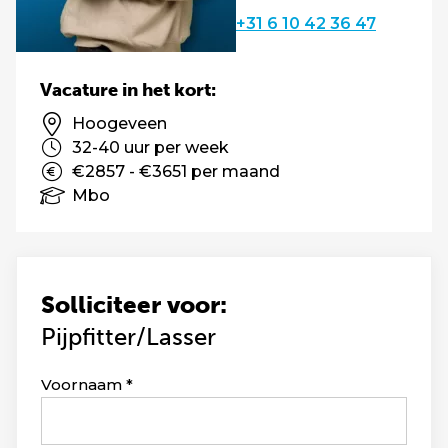
+31 6 10 42 36 47
Vacature in het kort:
Hoogeveen
32-40 uur per week
€2857 - €3651 per maand
Mbo
Solliciteer voor:
Pijpfitter/Lasser
Leave
Voornaam
this
field