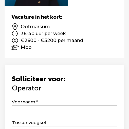
Vacature in het kort:
Ootmarsum
36-40 uur per week
€2600 - €3200 per maand
Mbo
Solliciteer voor:
Operator
Leave
Voornaam
this
field
blank
Tussenvoegsel