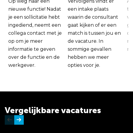
Op weg naar een
Vervolgens vindt er
Al
nieuwe functie! Nadat
een intake plaats
tu
je een sollicitatie hebt
waarin de consultant
va
ingediend, neemt een
gaat kijken of er een
ge
collega contact met je
match is tussen jou en
op
op om je meer
de vacature. In
ma
informatie te geven
sommige gevallen
me
over de functie en de
hebben we meer
werkgever.
opties voor je.
Vergelijkbare vacatures