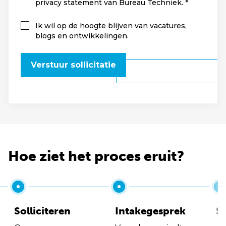
privacy statement van Bureau Techniek.
Ik wil op de hoogte blijven van vacatures,
blogs en ontwikkelingen.
Verstuur sollicitatie
Hoe ziet het proces eruit?
Solliciteren
Intakegesprek
So