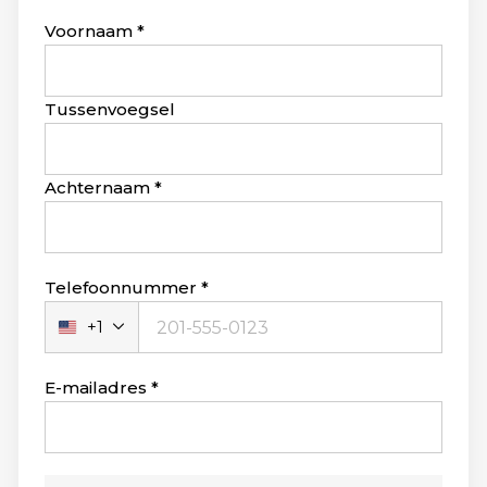
Leave
Voornaam
this
field
blank
Tussenvoegsel
Achternaam
Telefoonnummer
+1
Verenigde
Staten
+1
E-mailadres