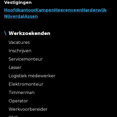
Vestigingen
Hoofdkantoor
Kampen
Heerenveen
Harderwijk
Nijverdal
Assen
Werkzoekenden
Vacatures
Inschrijven
Servicemonteur
Lasser
Logistiek medewerker
Elektromonteur
Timmerman
Operator
Werkvoorbereider