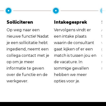
Solliciteren
Intakegesprek
So
Op weg naar een
Vervolgens vindt er
Al
nieuwe functie! Nadat
een intake plaats
tu
je een sollicitatie hebt
waarin de consultant
va
ingediend, neemt een
gaat kijken of er een
ge
collega contact met je
match is tussen jou en
op
op om je meer
de vacature. In
ma
informatie te geven
sommige gevallen
me
over de functie en de
hebben we meer
werkgever.
opties voor je.