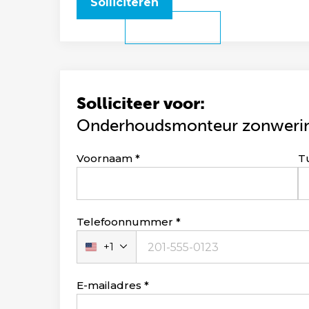
Solliciteren
Solliciteer voor:
Onderhoudsmonteur zonweri
Leave
Voornaam
T
this
field
blank
Telefoonnummer
+1
Verenigde
Staten
+1
E-mailadres