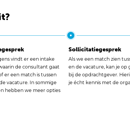
it?
egesprek
Sollicitatiegesprek
gens vindt er een intake
Als we een match zien tus
 waarin de consultant gaat
en de vacature, kan je op
of er een match is tussen
bij de opdrachtgever. Hie
 de vacature. In sommige
je écht kennis met de orga
en hebben we meer opties