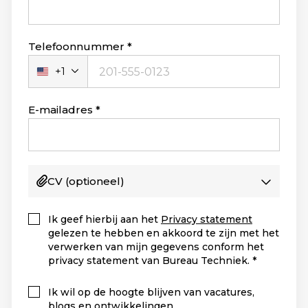
Telefoonnummer
+1
Verenigde
Staten
+1
E-mailadres
CV
(optioneel)
Ik geef hierbij aan het
Privacy statement
gelezen te hebben en akkoord te zijn met het
verwerken van mijn gegevens conform het
privacy statement van Bureau Techniek.
Ik wil op de hoogte blijven van vacatures,
blogs en ontwikkelingen.