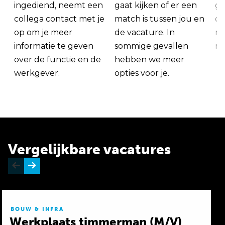
ingediend, neemt een
gaat kijken of er een
ge
collega contact met je
match is tussen jou en
op
op om je meer
de vacature. In
ma
informatie te geven
sommige gevallen
me
over de functie en de
hebben we meer
werkgever.
opties voor je.
Vergelijkbare vacatures
BOUW & INFRA
Werkplaats timmerman (M/V)