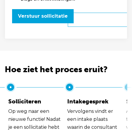
Verstuur sollicitatie
Hoe ziet het proces eruit?
Solliciteren
Intakegesprek
So
Op weg naar een
Vervolgens vindt er
Al
nieuwe functie! Nadat
een intake plaats
tu
je een sollicitatie hebt
waarin de consultant
va