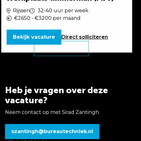
Rijssen
32-40 uur per week
€2650 - €3200 per maand
Bekijk vacature
Direct
solliciteren
Heb je vragen over deze
vacature?
Neem contact op met Sirad Zantingh.
szantingh@bureautechniek.nl