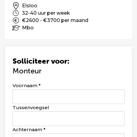
Elsloo
32-40 uur per week
€2600 - €3700 per maand
Mbo
Solliciteer voor:
Monteur
Leave
Voornaam
this
field
blank
Tussenvoegsel
Achternaam