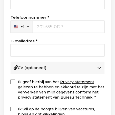
Telefoonnummer
+1
Verenigde
Staten
+1
E-mailadres
CV
(optioneel)
Ik geef hierbij aan het
Privacy statement
gelezen te hebben en akkoord te zijn met het
verwerken van mijn gegevens conform het
privacy statement van Bureau Techniek.
Ik wil op de hoogte blijven van vacatures,
blogs en ontwikkelingen.