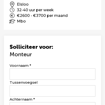
Elsloo
32-40 uur per week
€2600 - €3700 per maand
Mbo
Solliciteer voor:
Monteur
Leave
Voornaam
this
field
blank
Tussenvoegsel
Achternaam