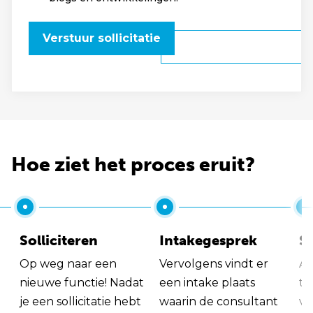
Verstuur sollicitatie
Hoe ziet het proces eruit?
Solliciteren
Intakegesprek
So
Op weg naar een
Vervolgens vindt er
Al
nieuwe functie! Nadat
een intake plaats
tu
je een sollicitatie hebt
waarin de consultant
va