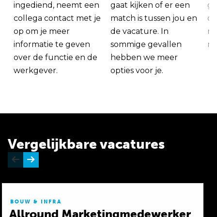
ingediend, neemt een
gaat kijken of er een
ge
collega contact met je
match is tussen jou en
op
op om je meer
de vacature. In
ma
informatie te geven
sommige gevallen
me
over de functie en de
hebben we meer
werkgever.
opties voor je.
Vergelijkbare vacatures
BOUW & INFRA
Allround Marketingmedewerker