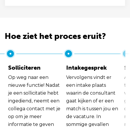
Hoe ziet het proces eruit?
Solliciteren
Intakegesprek
So
Op weg naar een
Vervolgens vindt er
Al
nieuwe functie! Nadat
een intake plaats
tu
je een sollicitatie hebt
waarin de consultant
va
ingediend, neemt een
gaat kijken of er een
ge
collega contact met je
match is tussen jou en
op
op om je meer
de vacature. In
ma
informatie te geven
sommige gevallen
me