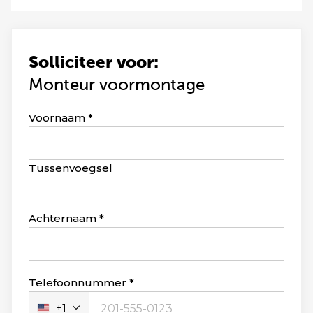
Solliciteer voor:
Monteur voormontage
Leave
Voornaam
this
field
blank
Tussenvoegsel
Achternaam
Telefoonnummer
+1
Verenigde