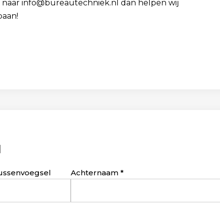
 cv naar info@bureautechniek.nl dan helpen wij
baan!
d
ussenvoegsel
Achternaam