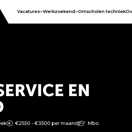
Vacatures
Werkzoekend
Omscholen techniek
Ov
ERVICE EN
D
eek
€2550 - €3500 per maand
Mbo