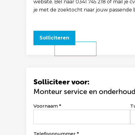
website. Bel naar 0341 745 218 of mail je
je met de zoektocht naar jouw passende 
Solliciteren
Solliciteer voor:
Monteur service en onderhou
Leave
Voornaam
T
this
field
blank
Telefoonnummer