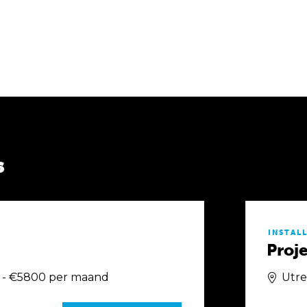
s
INSTAL
Proje
 - €5800 per maand
Utre