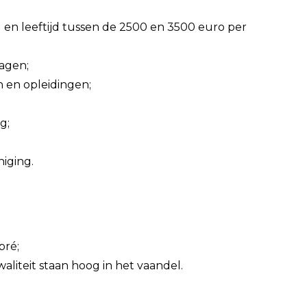
 en leeftijd tussen de 2500 en 3500 euro per
agen;
n en opleidingen;
g;
iging.
pré;
waliteit staan hoog in het vaandel.