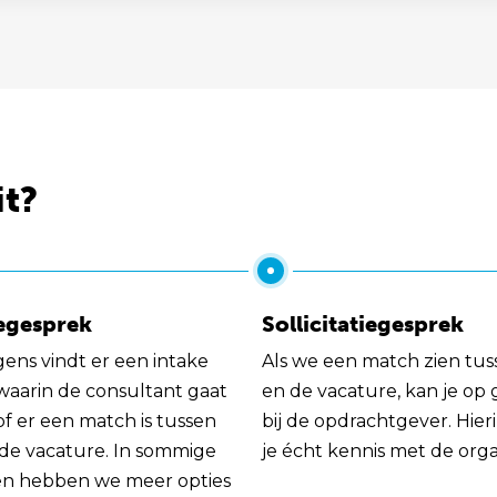
it?
egesprek
Sollicitatiegesprek
gens vindt er een intake
Als we een match zien tus
 waarin de consultant gaat
en de vacature, kan je op
of er een match is tussen
bij de opdrachtgever. Hie
 de vacature. In sommige
je écht kennis met de orga
en hebben we meer opties