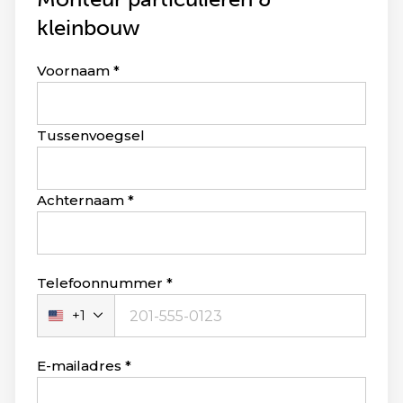
kleinbouw
Leave
Voornaam
this
field
blank
Tussenvoegsel
Achternaam
Telefoonnummer
+1
Verenigde
Staten
+1
E-mailadres