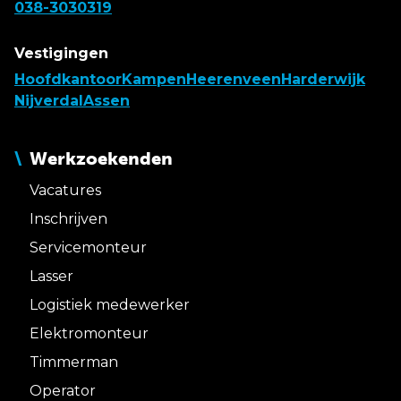
038-3030319
Vestigingen
Hoofdkantoor
Kampen
Heerenveen
Harderwijk
Nijverdal
Assen
Werkzoekenden
Vacatures
Inschrijven
Servicemonteur
Lasser
Logistiek medewerker
Elektromonteur
Timmerman
Operator