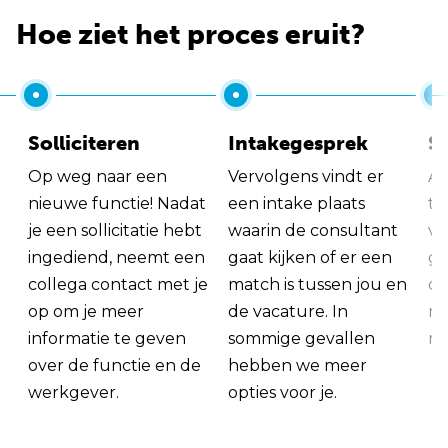
Hoe ziet het proces eruit?
Solliciteren
Intakegesprek
So
Op weg naar een
Vervolgens vindt er
Al
nieuwe functie! Nadat
een intake plaats
tu
je een sollicitatie hebt
waarin de consultant
va
ingediend, neemt een
gaat kijken of er een
ge
collega contact met je
match is tussen jou en
op
op om je meer
de vacature. In
ma
informatie te geven
sommige gevallen
me
over de functie en de
hebben we meer
werkgever.
opties voor je.