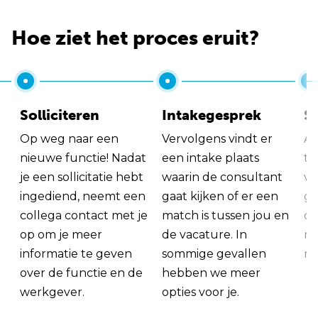
Hoe ziet het proces eruit?
Solliciteren
Intakegesprek
So
Op weg naar een
Vervolgens vindt er
Al
nieuwe functie! Nadat
een intake plaats
tu
je een sollicitatie hebt
waarin de consultant
va
ingediend, neemt een
gaat kijken of er een
ge
collega contact met je
match is tussen jou en
op
op om je meer
de vacature. In
ma
informatie te geven
sommige gevallen
me
over de functie en de
hebben we meer
werkgever.
opties voor je.