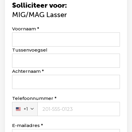
Solliciteer voor:
MIG/MAG Lasser
Leave
Voornaam
this
field
blank
Tussenvoegsel
Achternaam
Telefoonnummer
+1
Verenigde
Staten
+1
E-mailadres