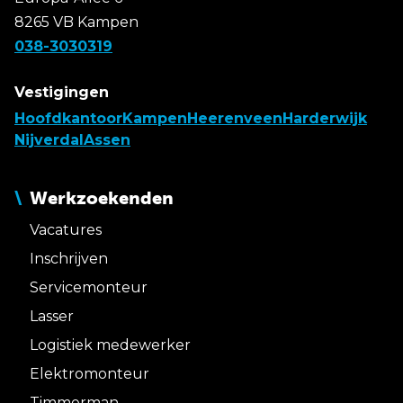
8265 VB Kampen
038-3030319
Vestigingen
Hoofdkantoor
Kampen
Heerenveen
Harderwijk
Nijverdal
Assen
Werkzoekenden
Vacatures
Inschrijven
Servicemonteur
Lasser
Logistiek medewerker
Elektromonteur
Timmerman