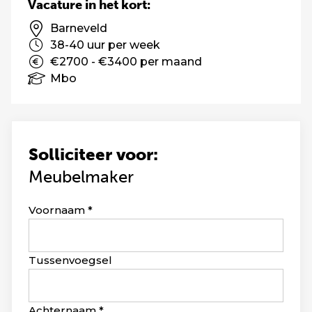
Vacature in het kort:
Barneveld
38-40 uur per week
€2700 - €3400 per maand
Mbo
Solliciteer voor:
Meubelmaker
Leave
Voornaam
this
field
blank
Tussenvoegsel
Achternaam