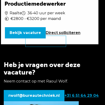
Productiemedewerker
Raalte
36-40 uur per week
€2800 - €3200 per maand
Bekijk vacature
Direct
solliciteren
Heb je vragen over deze
vacature?
Neem contact op met Raoul Wolf.
rwolf@bureautechniek.nl
+31 6 51 64 29 04