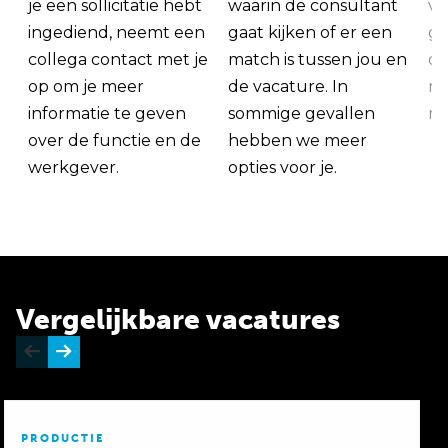
je een sollicitatie hebt
waarin de consultant
va
ingediend, neemt een
gaat kijken of er een
ge
collega contact met je
match is tussen jou en
op
op om je meer
de vacature. In
ma
informatie te geven
sommige gevallen
me
over de functie en de
hebben we meer
werkgever.
opties voor je.
Vergelijkbare vacatures
PRODUCTIE