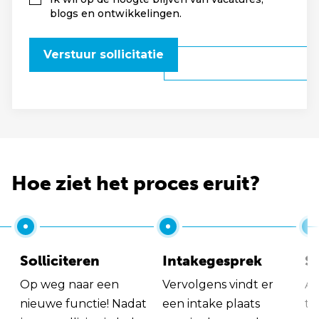
blogs en ontwikkelingen.
Verstuur sollicitatie
Hoe ziet het proces eruit?
Solliciteren
Intakegesprek
So
Op weg naar een
Vervolgens vindt er
Al
nieuwe functie! Nadat
een intake plaats
tu