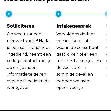
Solliciteren
Intakegesprek
So
Op weg naar een
Vervolgens vindt er
Al
nieuwe functie! Nadat
een intake plaats
tu
je een sollicitatie hebt
waarin de consultant
va
ingediend, neemt een
gaat kijken of er een
ge
collega contact met je
match is tussen jou en
op
op om je meer
de vacature. In
ma
informatie te geven
sommige gevallen
me
over de functie en de
hebben we meer
werkgever.
opties voor je.