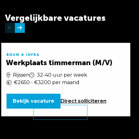
Vergelijkbare vacatures
BOUW & INFRA
Werkplaats timmerman (M/V)
Rijssen
32-40 uur per week
€2650 - €3200 per maand
Bekijk vacature
Direct
solliciteren