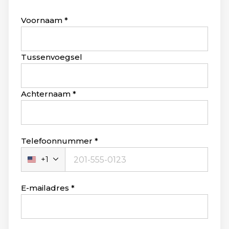
Leave
Voornaam
this
field
blank
Tussenvoegsel
Achternaam
Telefoonnummer
+1
Verenigde
Staten
+1
E-mailadres