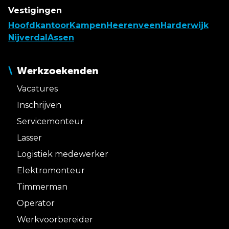
Vestigingen
Hoofdkantoor
Kampen
Heerenveen
Harderwijk
Nijverdal
Assen
Werkzoekenden
Vacatures
Inschrijven
Servicemonteur
Lasser
Logistiek medewerker
Elektromonteur
Timmerman
Operator
Werkvoorbereider