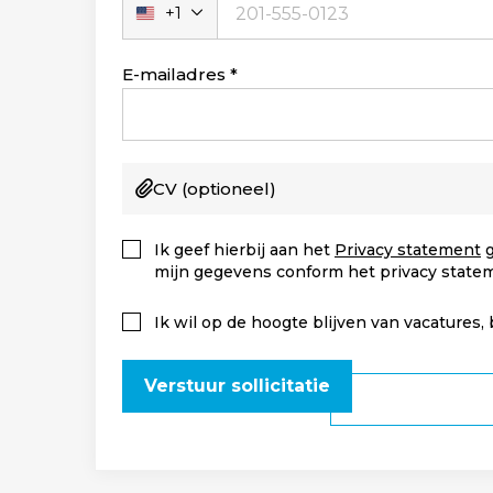
+1
Verenigde
Staten
+1
E-mailadres
CV
(optioneel)
Ik geef hierbij aan het
Privacy statement
g
mijn gegevens conform het privacy state
Ik wil op de hoogte blijven van vacatures,
Verstuur sollicitatie