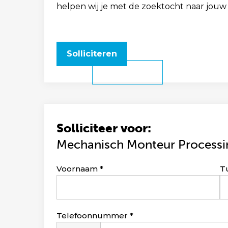
helpen wij je met de zoektocht naar jouw
Solliciteren
Solliciteer voor:
Mechanisch Monteur Processin
Leave
Voornaam
T
this
field
blank
Telefoonnummer