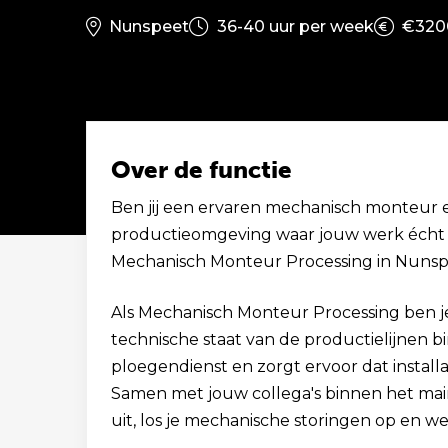
Nunspeet
36-40 uur per week
€320
Over de functie
Ben jij een ervaren mechanisch monteur 
productieomgeving waar jouw werk écht i
Solliciteer binnen 1 minuut
Mechanisch Monteur Processing in Nunspee
Als Mechanisch Monteur Processing ben j
technische staat van de productielijnen b
ploegendienst en zorgt ervoor dat install
Samen met jouw collega's binnen het ma
uit, los je mechanische storingen op en w