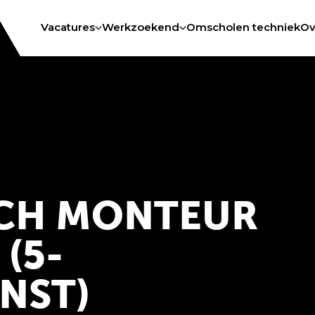
Vacatures
Werkzoekend
Omscholen techniek
Ov
CH MONTEUR
(5-
NST)