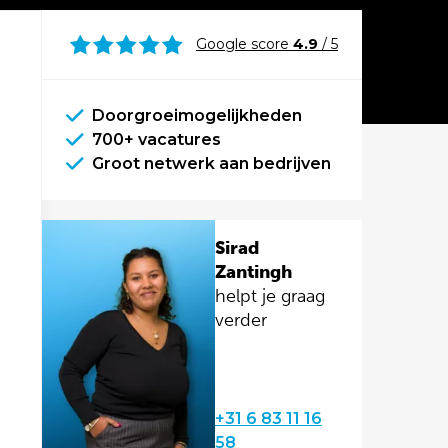
Google score
4.9
/ 5
Doorgroeimogelijkheden
700+ vacatures
Groot netwerk aan bedrijven
Sirad
Zantingh
helpt je graag
verder
+31 6 83 11 16
58