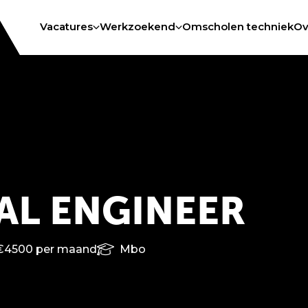
Vacatures
Werkzoekend
Omscholen techniek
Ov
L ENGINEER
€4500 per maand
Mbo