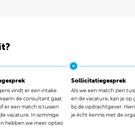
it?
egesprek
Sollicitatiegesprek
gens vindt er een intake
Als we een match zien tus
 waarin de consultant gaat
en de vacature, kan je op
of er een match is tussen
bij de opdrachtgever. Hie
 de vacature. In sommige
je écht kennis met de orga
en hebben we meer opties