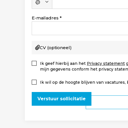
Geen
land
geselecteerd
E-mailadres
CV
(optioneel)
Ik geef hierbij aan het
Privacy statement
g
mijn gegevens conform het privacy state
Ik wil op de hoogte blijven van vacatures,
Verstuur sollicitatie