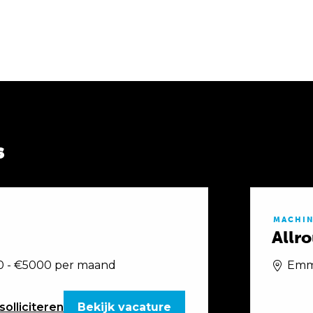
s
MACHI
Allr
 - €5000 per maand
Emm
solliciteren
Bekijk vacature