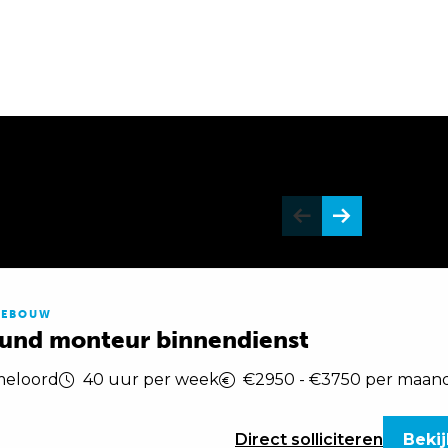
NEBOUW
ound monteur binnendienst
eloord
40 uur per week
€2950 - €3750 per maan
Direct
solliciteren
Bekij