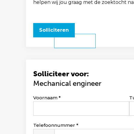
helpen wij jou graag met de zoektocht na
Solliciteren
Solliciteer voor:
Mechanical engineer
Leave
Voornaam
T
this
field
blank
Telefoonnummer