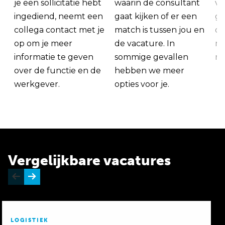
je een sollicitatie hebt
waarin de consultant
va
ingediend, neemt een
gaat kijken of er een
ge
collega contact met je
match is tussen jou en
op
op om je meer
de vacature. In
ma
informatie te geven
sommige gevallen
me
over de functie en de
hebben we meer
werkgever.
opties voor je.
Vergelijkbare vacatures
LOGISTIEK