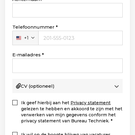
Telefoonnummer
+1
Verenigde
Staten
+1
E-mailadres
CV
(optioneel)
Ik geef hierbij aan het
Privacy statement
gelezen te hebben en akkoord te zijn met het
verwerken van mijn gegevens conform het
privacy statement van Bureau Techniek.
Ik wil op de hoogte blijven van vacatures,