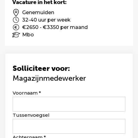
Vacature in het kort:
Genemuiden
32-40 uur per week
€2650 - €3350 per maand
Mbo
Solliciteer voor:
Magazijnmedewerker
Leave
Voornaam
this
field
blank
Tussenvoegsel
Achternaam