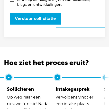
blogs en ontwikkelingen.
Verstuur sollicitatie
Hoe ziet het proces eruit?
Solliciteren
Intakegesprek
So
Op weg naar een
Vervolgens vindt er
Al
nieuwe functie! Nadat
een intake plaats
tu