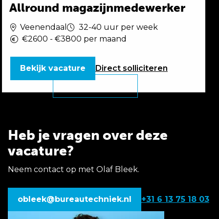
Allround magazijnmedewerker
Veenendaal
32-40 uur per week
€2600 - €3800 per maand
Bekijk vacature
Direct
solliciteren
Heb je vragen over deze
vacature?
Neem contact op met Olaf Bleek.
obleek@bureautechniek.nl
+31 6 13 75 18 03