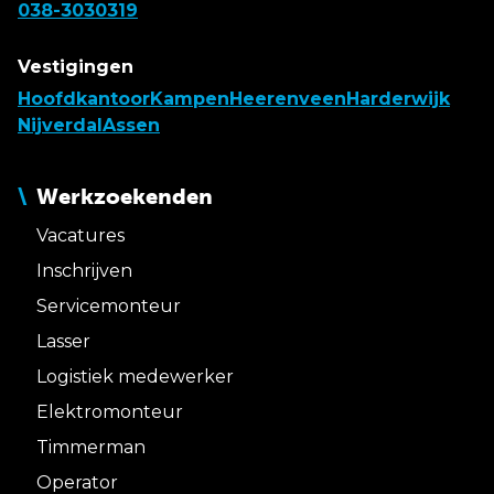
038-3030319
Vestigingen
Hoofdkantoor
Kampen
Heerenveen
Harderwijk
Nijverdal
Assen
Werkzoekenden
Vacatures
Inschrijven
Servicemonteur
Lasser
Logistiek medewerker
Elektromonteur
Timmerman
Operator