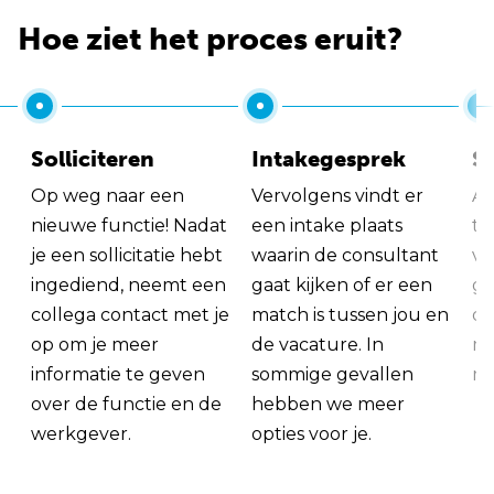
Hoe ziet het proces eruit?
Solliciteren
Intakegesprek
So
Op weg naar een
Vervolgens vindt er
Al
nieuwe functie! Nadat
een intake plaats
tu
je een sollicitatie hebt
waarin de consultant
va
ingediend, neemt een
gaat kijken of er een
ge
collega contact met je
match is tussen jou en
op
op om je meer
de vacature. In
ma
informatie te geven
sommige gevallen
me
over de functie en de
hebben we meer
werkgever.
opties voor je.