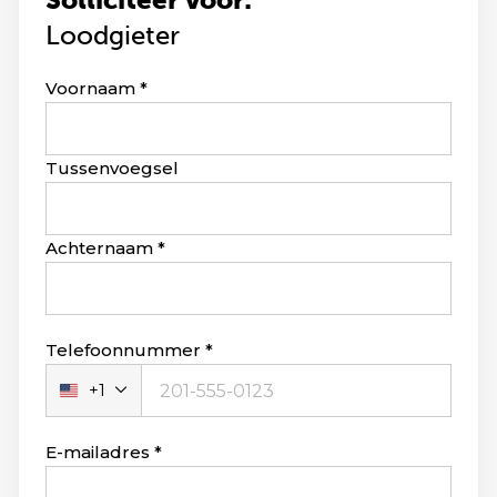
Loodgieter
Leave
Voornaam
this
field
blank
Tussenvoegsel
Achternaam
Telefoonnummer
+1
Verenigde
Staten
+1
E-mailadres