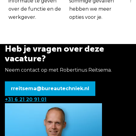
informatie te geven
sommige gevallen
me
over de functie en de
hebben we meer
werkgever.
opties voor je.
Heb je vragen over deze
vacature?
Neem contact op met Robertinus Reitsema.
rreitsema@bureautechniek.nl
+31 6 21 20 91 01