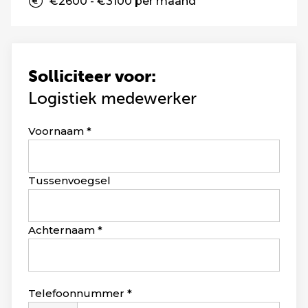
€2600 - €3100 per maand
Solliciteer voor:
Logistiek medewerker
Leave
Voornaam
this
field
blank
Tussenvoegsel
Achternaam
Telefoonnummer