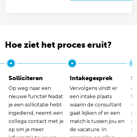
Hoe ziet het proces eruit?
Solliciteren
Intakegesprek
So
Op weg naar een
Vervolgens vindt er
Al
nieuwe functie! Nadat
een intake plaats
tu
je een sollicitatie hebt
waarin de consultant
va
ingediend, neemt een
gaat kijken of er een
ge
collega contact met je
match is tussen jou en
op
op om je meer
de vacature. In
ma