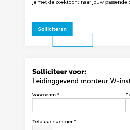
je met de zoektocht naar jouw passende 
Solliciteren
Solliciteer voor:
Leidinggevend monteur W-insta
Leave
Voornaam
T
this
field
blank
Telefoonnummer