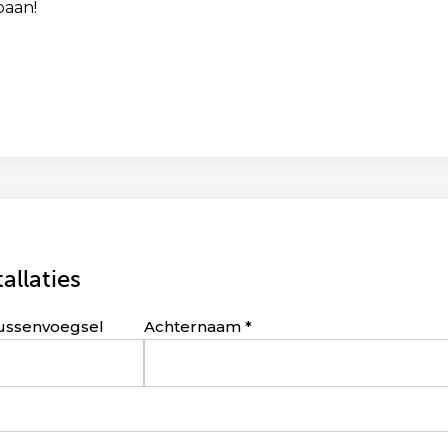
baan!
llaties
ussenvoegsel
Achternaam