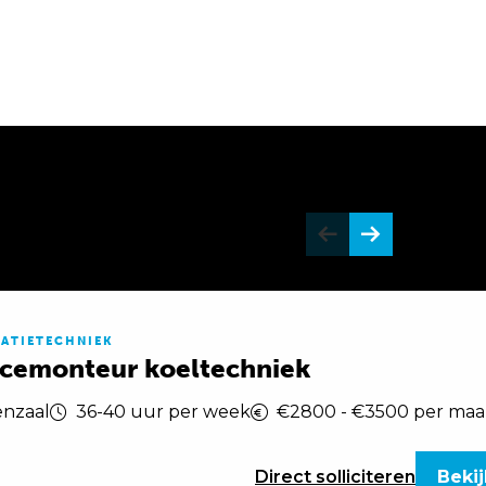
LATIETECHNIEK
icemonteur koeltechniek
nzaal
36-40 uur per week
€2800 - €3500 per ma
Direct
solliciteren
Bekij