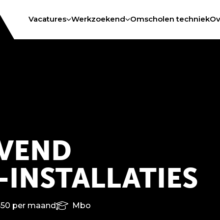
Vacatures
Werkzoekend
Omscholen techniek
Ov
VEND
INSTALLATIES
650 per maand
Mbo