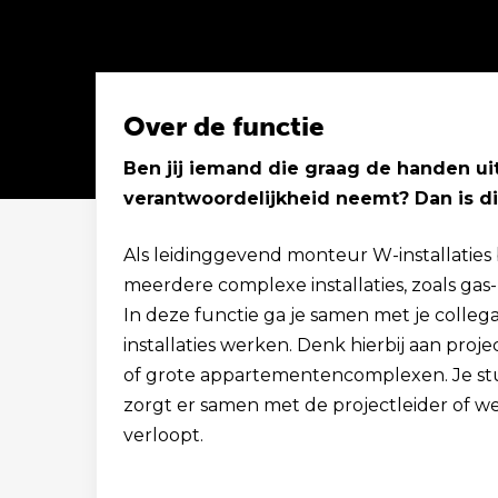
Over de functie
Ben jij iemand die graag de handen u
verantwoordelijkheid neemt? Dan is di
Solliciteer binnen 1 minuut
Als leidinggevend monteur W-installaties 
meerdere complexe installaties, zoals gas-
In deze functie ga je samen met je colle
installaties werken. Denk hierbij aan proj
of grote appartementencomplexen. Je stu
zorgt er samen met de projectleider of w
verloopt.