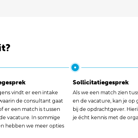
it?
egesprek
Sollicitatiegesprek
gens vindt er een intake
Als we een match zien tus
 waarin de consultant gaat
en de vacature, kan je op
of er een match is tussen
bij de opdrachtgever. Hie
 de vacature. In sommige
je écht kennis met de orga
en hebben we meer opties