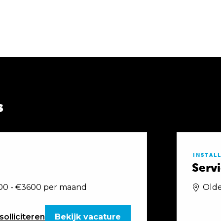
s
INSTAL
Serv
0 - €3600 per maand
Olde
solliciteren
Bekijk vacature