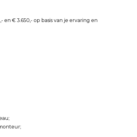
- en € 3.650,- op basis van je ervaring en
eau;
 monteur;