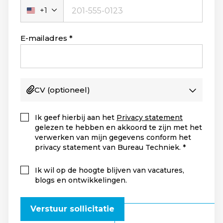
+1
Verenigde
Staten
+1
E-mailadres
CV
(optioneel)
Ik geef hierbij aan het
Privacy statement
gelezen te hebben en akkoord te zijn met het
verwerken van mijn gegevens conform het
privacy statement van Bureau Techniek.
Ik wil op de hoogte blijven van vacatures,
blogs en ontwikkelingen.
Verstuur sollicitatie