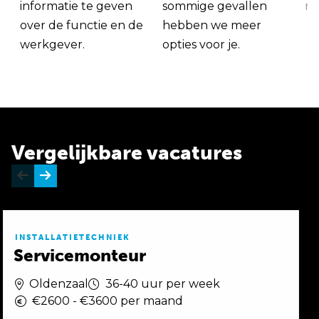
informatie te geven
sommige gevallen
me
over de functie en de
hebben we meer
werkgever.
opties voor je.
Vergelijkbare vacatures
INSTALLATIETECHNIEK
Servicemonteur
Oldenzaal
36-40 uur per week
€2600 - €3600 per maand