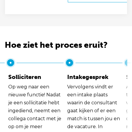
Hoe ziet het proces eruit?
Solliciteren
Intakegesprek
So
Op weg naar een
Vervolgens vindt er
Al
nieuwe functie! Nadat
een intake plaats
tu
je een sollicitatie hebt
waarin de consultant
va
ingediend, neemt een
gaat kijken of er een
ge
collega contact met je
match is tussen jou en
op
op om je meer
de vacature. In
ma