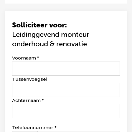
Solliciteer voor:
Leidinggevend monteur
onderhoud & renovatie
Leave
Voornaam
this
field
blank
Tussenvoegsel
Achternaam
Telefoonnummer