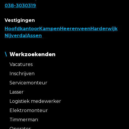
038-3030319
Vestigingen
Hoofdkantoor
Kampen
Heerenveen
Harderwijk
Nijverdal
Assen
Werkzoekenden
Vacatures
Inschrijven
Servicemonteur
Lasser
Logistiek medewerker
Elektromonteur
Timmerman
Operator