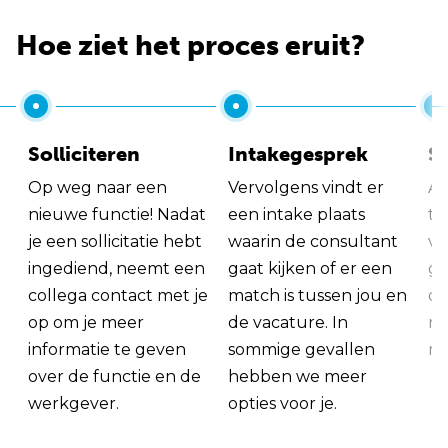
Hoe ziet het proces eruit?
Solliciteren
Intakegesprek
So
Op weg naar een
Vervolgens vindt er
Al
nieuwe functie! Nadat
een intake plaats
tu
je een sollicitatie hebt
waarin de consultant
va
ingediend, neemt een
gaat kijken of er een
ge
collega contact met je
match is tussen jou en
op
op om je meer
de vacature. In
ma
informatie te geven
sommige gevallen
me
over de functie en de
hebben we meer
werkgever.
opties voor je.