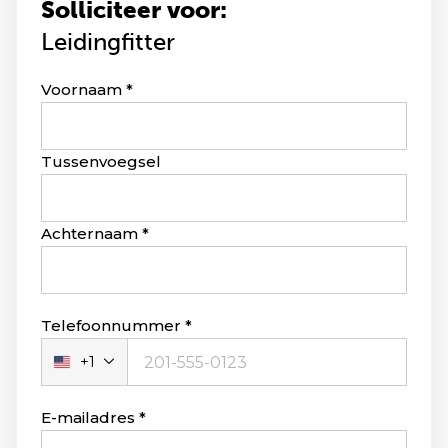
Solliciteer voor:
Leidingfitter
Leave
Voornaam
this
field
blank
Tussenvoegsel
Achternaam
Telefoonnummer
+1
Verenigde
Staten
+1
E-mailadres