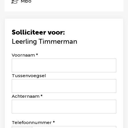
Mbo
Solliciteer voor:
Leerling Timmerman
Leave
Voornaam
this
field
blank
Tussenvoegsel
Achternaam
Telefoonnummer