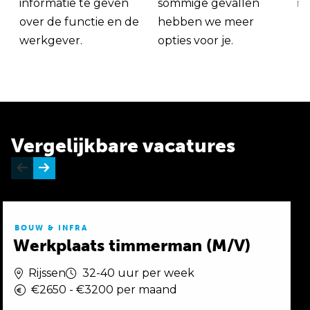
informatie te geven
sommige gevallen
me
over de functie en de
hebben we meer
werkgever.
opties voor je.
Vergelijkbare vacatures
BOUW & INFRA
Werkplaats timmerman (M/V)
Rijssen
32-40 uur per week
€2650 - €3200 per maand