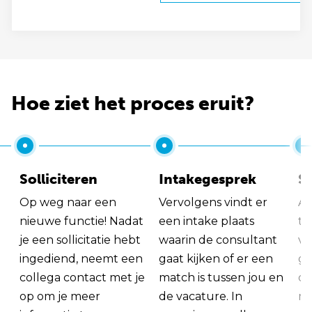
Hoe ziet het proces eruit?
Solliciteren
Intakegesprek
So
Op weg naar een
Vervolgens vindt er
Al
nieuwe functie! Nadat
een intake plaats
tu
je een sollicitatie hebt
waarin de consultant
va
ingediend, neemt een
gaat kijken of er een
ge
collega contact met je
match is tussen jou en
op
op om je meer
de vacature. In
ma