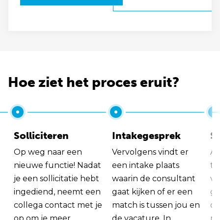
Hoe ziet het proces eruit?
Solliciteren
Intakegesprek
So
Op weg naar een
Vervolgens vindt er
Al
nieuwe functie! Nadat
een intake plaats
tu
je een sollicitatie hebt
waarin de consultant
va
ingediend, neemt een
gaat kijken of er een
ge
collega contact met je
match is tussen jou en
op
op om je meer
de vacature. In
ma