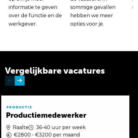
informatie te geven
sommige gevallen
me
over de functie en de
hebben we meer
werkgever.
opties voor je.
Vergelijkbare vacatures
PRODUCTIE
Productiemedewerker
Raalte
36-40 uur per week
€2800 - €3200 per maand