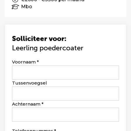
Mbo
Solliciteer voor:
Leerling poedercoater
Leave
Voornaam
this
field
blank
Tussenvoegsel
Achternaam
Telefoonnummer