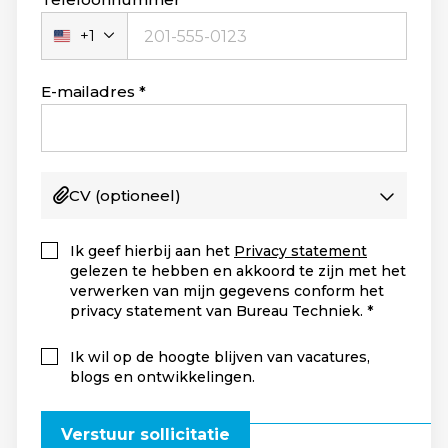
+1
Verenigde
Staten
+1
E-mailadres
CV
(optioneel)
Ik geef hierbij aan het
Privacy statement
gelezen te hebben en akkoord te zijn met het
verwerken van mijn gegevens conform het
privacy statement van Bureau Techniek.
Ik wil op de hoogte blijven van vacatures,
blogs en ontwikkelingen.
Verstuur sollicitatie