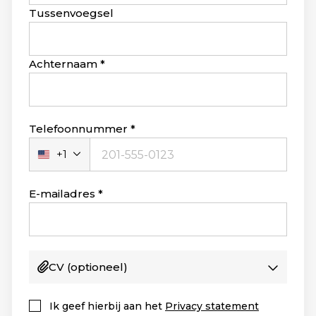
blank
Tussenvoegsel
Achternaam
Telefoonnummer
+1
Verenigde
Staten
+1
E-mailadres
CV
(optioneel)
Ik geef hierbij aan het
Privacy statement