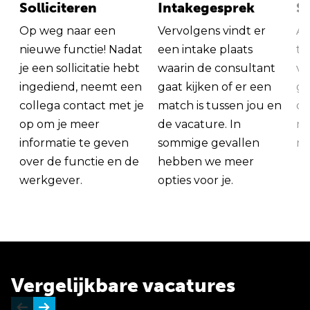
Solliciteren
Intakegesprek
So
Op weg naar een
Vervolgens vindt er
Al
nieuwe functie! Nadat
een intake plaats
tu
je een sollicitatie hebt
waarin de consultant
va
ingediend, neemt een
gaat kijken of er een
ge
collega contact met je
match is tussen jou en
op
op om je meer
de vacature. In
ma
informatie te geven
sommige gevallen
me
over de functie en de
hebben we meer
werkgever.
opties voor je.
Vergelijkbare vacatures