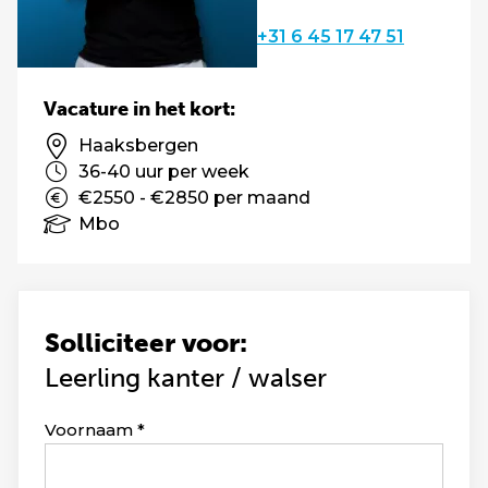
+31 6 45 17 47 51
Vacature in het kort:
Haaksbergen
36-40 uur per week
€2550 - €2850 per maand
Mbo
Solliciteer voor:
Leerling kanter / walser
Leave
Voornaam
this
field