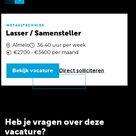
METAALTECHNIEK
Lasser / Samensteller
Almelo
36-40 uur per week
€2700 - €3400 per maand
Bekijk vacature
Direct
solliciteren
Heb je vragen over deze
vacature?